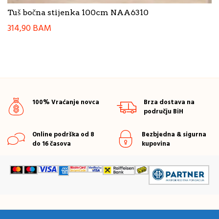
Tuš bočna stijenka 100cm NAA6310
314,90
BAM
100% Vraćanje novca
Brza dostava na
području BiH
Online podrška od 8
Bezbjedna & sigurna
do 16 časova
kupovina