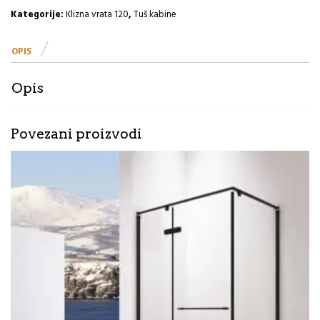
1200×2000
Kategorije:
Klizna vrata 120
,
Tuš kabine
NPH6221
Eckle
OPIS
količina
Opis
Povezani proizvodi