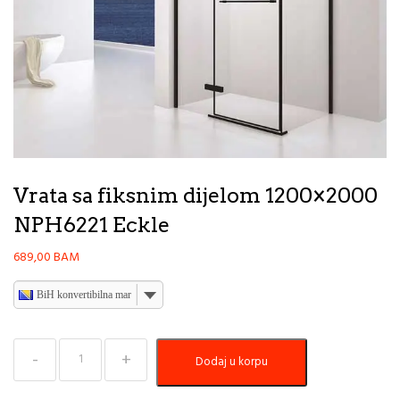
Vrata sa fiksnim dijelom 1200×2000
NPH6221 Eckle
689,00
BAM
BiH konvertibilna marka
Vrata
Dodaj u korpu
sa
fiksnim
dijelom