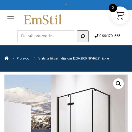
0
Pretraži
066/170-665
Proizvodi
Vrata sa fiksnim dijelom 1200×2000 NPH6221 Eckle