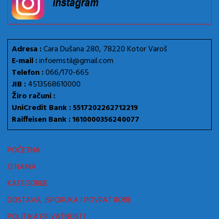
Adresa :
Cara Dušana 280, 78220 Kotor Varoš
E-mail :
infoemstil@gmail.com
Telefon :
066/170-665
JIB :
4513568610000
Žiro računi :
UniCredit Bank : 5517202262712219
Raiffeisen Bank : 1610000356240077
POČETNA
O NAMA
KATEGORIJE
DOSTAVA, ISPORUKA I POVRAT ROBE
POLITIKA PRIVATNOSTI