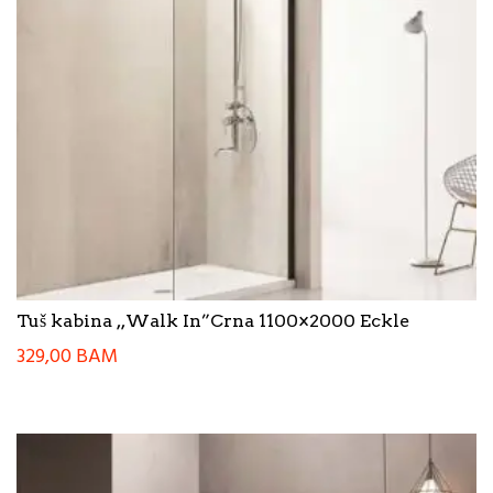
Tuš kabina ,,Walk In”Crna 1100×2000 Eckle
329,00
BAM