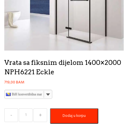
Vrata sa fiksnim dijelom 1400×2000
NPH6221 Eckle
719,00
BAM
BiH konvertibilna marka
Vrata
Dodaj u korpu
sa
fiksnim
dijelom