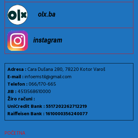
Adresa :
Cara Dušana 280, 78220 Kotor Varoš
E-mail :
infoemstil@gmail.com
Telefon :
066/170-665
JIB :
4513568610000
Žiro računi :
UniCredit Bank : 5517202262712219
Raiffeisen Bank : 1610000356240077
POČETNA