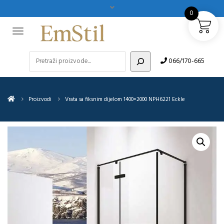
0
Pretraži
066/170-665
Proizvodi
Vrata sa fiksnim dijelom 1400×2000 NPH6221 Eckle