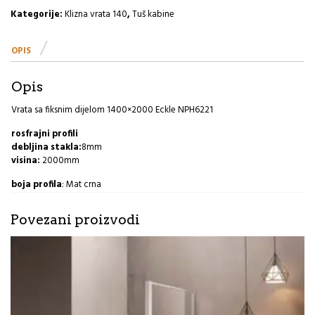
1400×2000
Kategorije:
Klizna vrata 140
,
Tuš kabine
NPH6221
Eckle
OPIS
količina
Opis
Vrata sa fiksnim dijelom 1400×2000 Eckle NPH6221
rosfrajni profili
debljina stakla:
8mm
visina:
2000mm
boja profila
: Mat crna
Povezani proizvodi