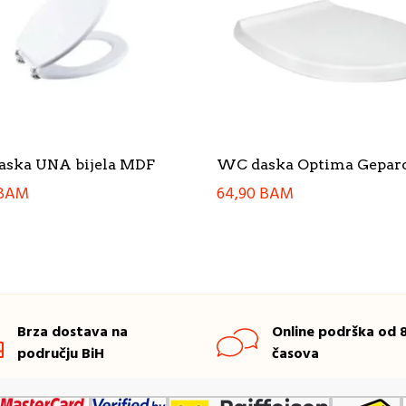
ska UNA bijela MDF
WC daska Optima Gepar
BAM
64,90
BAM
Brza dostava na
Online podrška od 8
području BiH
časova