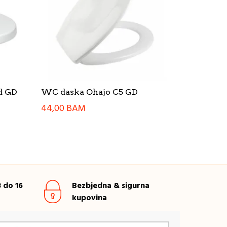
d GD
WC daska Ohajo C5 GD
44,00
BAM
 do 16
Bezbjedna & sigurna
kupovina