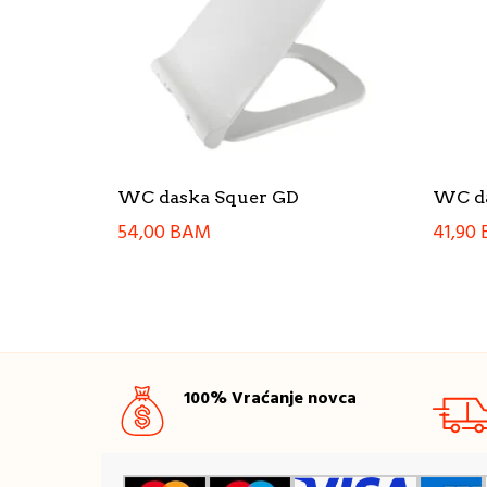
WC daska Squer GD
WC da
54,00
BAM
41,90
100% Vraćanje novca