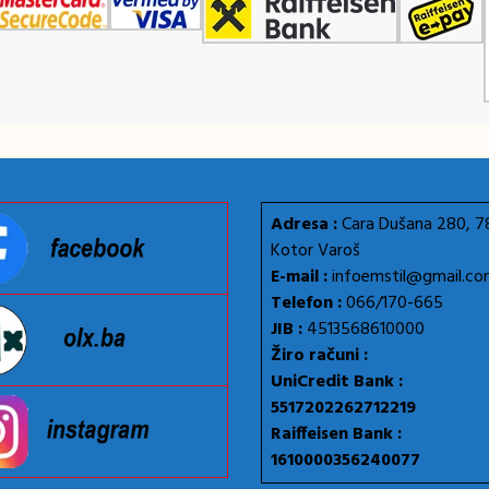
Adresa :
Cara Dušana 280, 
Kotor Varoš
E-mail :
infoemstil@gmail.c
Telefon :
066/170-665
JIB :
4513568610000
Žiro računi :
UniCredit Bank :
5517202262712219
Raiffeisen Bank :
1610000356240077