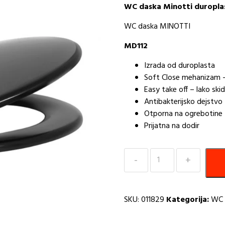
WC daska Minotti duroplas
WC daska MINOTTI
MD112
Izrada od duroplasta
Soft Close mehanizam 
Easy take off – lako ski
Antibakterijsko dejstvo
Otporna na ogrebotine
Prijatna na dodir
WC
daska
Minotti
duroplast
SKU:
011829
Kategorija:
WC 
CRNA
Soft