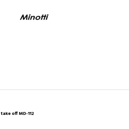
Close
I
količina
take off MD-112