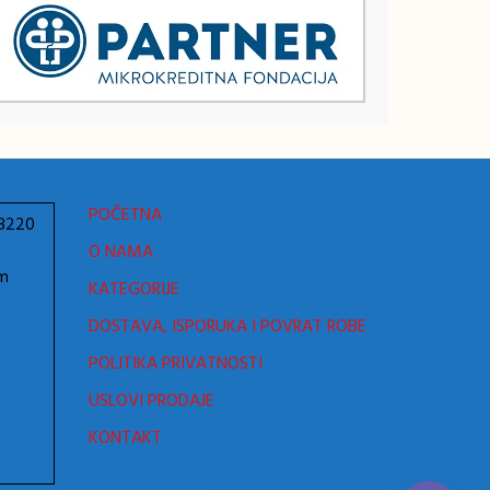
POČETNA
78220
O NAMA
om
KATEGORIJE
DOSTAVA, ISPORUKA I POVRAT ROBE
POLITIKA PRIVATNOSTI
USLOVI PRODAJE
KONTAKT