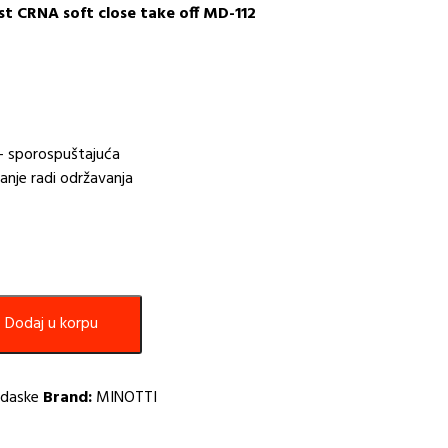
t CRNA soft close take off MD-112
– sporospuštajuća
danje radi održavanja
Dodaj u korpu
daske
Brand:
MINOTTI