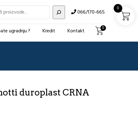
i
0
066/170-665
0
ate ugradnju ?
Kredit
Kontakt
otti duroplast CRNA