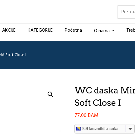
Pretraž
AKCIJE
KATEGORIJE
Početna
Treb
O nama
A Soft Close I
WC daska Min
Soft Close I
77,00
BAM
BiH konvertibilna marka