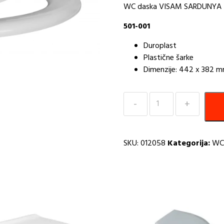
WC daska VISAM SARDUNYA
501-001
Duroplast
Plastične šarke
Dimenzije: 442 x 382 
WC
daska
VISAM
SARDUNYA
SKU:
012058
Kategorija:
WC
duroplast
plasticne
šarke
501-
001
I
količina