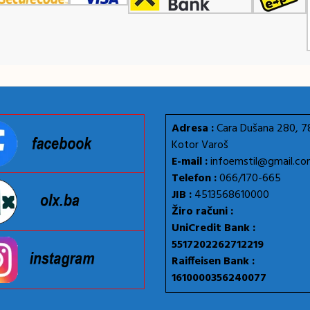
Adresa :
Cara Dušana 280, 
Kotor Varoš
E-mail :
infoemstil@gmail.c
Telefon :
066/170-665
JIB :
4513568610000
Žiro računi :
UniCredit Bank :
5517202262712219
Raiffeisen Bank :
1610000356240077