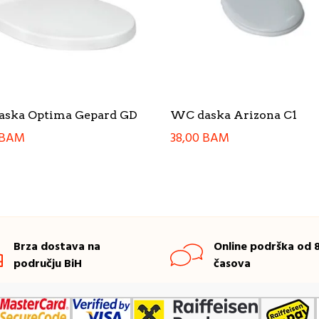
ska Optima Gepard GD
WC daska Arizona C1
BAM
38,00
BAM
Brza dostava na
Online podrška od 8
području BiH
časova