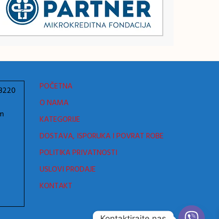
POČETNA
78220
O NAMA
om
KATEGORIJE
DOSTAVA, ISPORUKA I POVRAT ROBE
POLITIKA PRIVATNOSTI
USLOVI PRODAJE
KONTAKT
Kontaktirajte nas