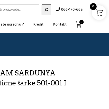
i
0
066/170-665
0
ate ugradnju ?
Kredit
Kontakt
ISAM SARDUNYA
ticne šarke 501-001 I