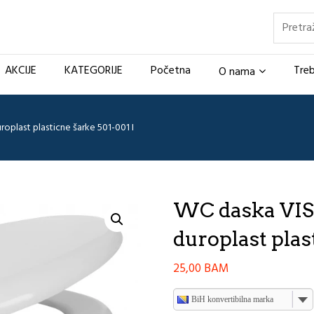
Pretraž
AKCIJE
KATEGORIJE
Početna
Treb
O nama
last plasticne šarke 501-001 I
WC daska V
duroplast plas
25,00
BAM
BiH konvertibilna marka