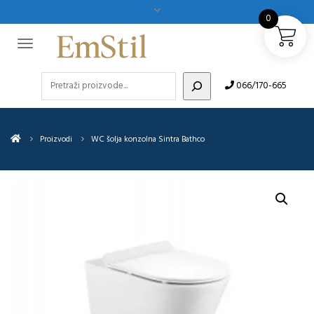
0
Pretraži
066/170-665
Proizvodi
WC šolja konzolna Sintra Bathco