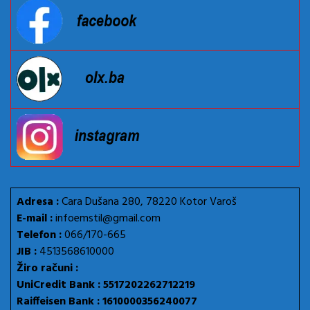
Adresa :
Cara Dušana 280, 78220 Kotor Varoš
E-mail :
infoemstil@gmail.com
Telefon :
066/170-665
JIB :
4513568610000
Žiro računi :
UniCredit Bank : 5517202262712219
Raiffeisen Bank : 1610000356240077