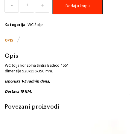
WC
Dodaj u korpu
šolja
konzolna
Sintra
Bathco
Kategorija:
WC Šolje
količina
OPIS
Opis
WC šolja konzolna Sintra Bathco 4551
dimenzije 520x356x350 mm.
Isporuka 1-5 radnih dana,
Dostava 10 KM.
Povezani proizvodi