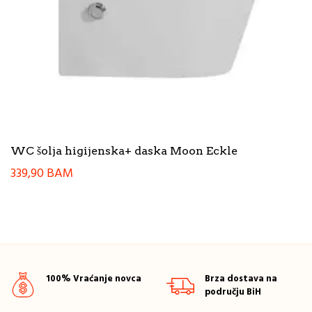
WC šolja higijenska+ daska Moon Eckle
339,90
BAM
100% Vraćanje novca
Brza dostava na
području BiH