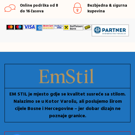
Online podrška od 8
Bezbjedna & sigurna
do 16 časova
kupovina
EM STIL je mjesto gdje se kvalitet susreće sa stilom.
Nalazimo se u Kotor Varošu, ali poslujemo širom
cijele Bosne i Hercegovine – jer dobar dizajn ne
poznaje granice.