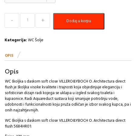
WC
Dodaj u korpu
šolja
Villeroy&Boch
Architectura
sa
Kategorija:
WC Šolje
soft-
close
OPIS
daskom
količina
Opis
WC školjka s daskom soft close VILLERO&YBOCH O. Architectura direct
flush je školjka visoke kvalitete i trajnosti koja objedinjuje eleganciju i
sofisticiran dizajn radi kojega se uklapa u izgled svakog toaleta i
kupaonice. Radi Aquareduct sustava koji smanjuje potrošnju vode,
udobnosti i funkcionalnosti koju pruža odličan je izbor svakog kupca, pa i
onih najzahtjevnijih.
WC školjka s daskom soft close VILLERO&YBOCH O. Architectura direct
flush 5684HR01: