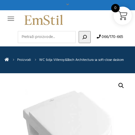
0
Pretraži
066/170-665
Proizvodi
WC šolja Villeroy&Boch Architectura sa soft-close daskom