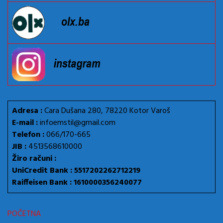
Adresa :
Cara Dušana 280, 78220 Kotor Varoš
E-mail :
infoemstil@gmail.com
Telefon :
066/170-665
JIB :
4513568610000
Žiro računi :
UniCredit Bank : 5517202262712219
Raiffeisen Bank : 1610000356240077
POČETNA