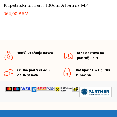
Kupatilski ormarić 100cm Albatros MP
364,00
BAM
100% Vraćanje novca
Brza dostava na
području BiH
Online podrška od 8
Bezbjedna & sigurna
do 16 časova
kupovina