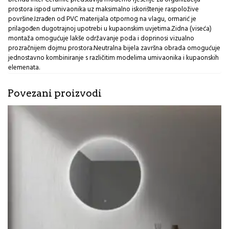
prostora ispod umivaonika uz maksimalno iskorištenje raspoložive
površine.Izrađen od PVC materijala otpornog na vlagu, ormarić je
prilagođen dugotrajnoj upotrebi u kupaonskim uvjetima.Zidna (viseća)
montaža omogućuje lakše održavanje poda i doprinosi vizualno
prozračnijem dojmu prostora.Neutralna bijela završna obrada omogućuje
jednostavno kombiniranje s različitim modelima umivaonika i kupaonskih
elemenata.
Povezani proizvodi