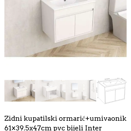
Zidni kupatilski ormarić+umivaonik
61×39.5x47cm pvc bijeli Inter