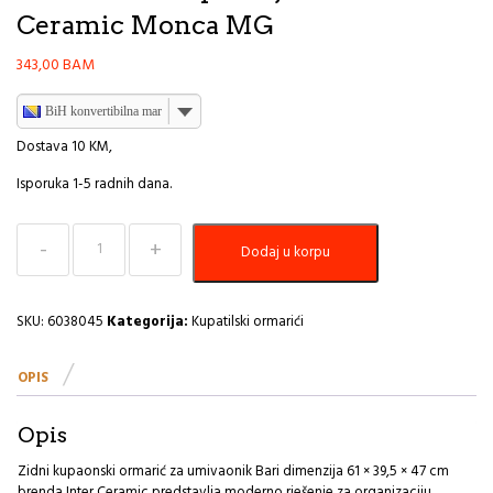
Ceramic Monca MG
343,00
BAM
BiH konvertibilna marka
Dostava 10 KM,
Isporuka 1-5 radnih dana.
Zidni
Dodaj u korpu
kupatilski
ormarić+umivaonik
61×39.5x47cm
pvc
SKU:
6038045
Kategorija:
Kupatilski ormarići
bijeli
Inter
OPIS
Ceramic
Monca
MG
Opis
količina
Zidni kupaonski ormarić za umivaonik Bari dimenzija 61 × 39,5 × 47 cm
brenda
Inter Ceramic
predstavlja moderno rješenje za organizaciju