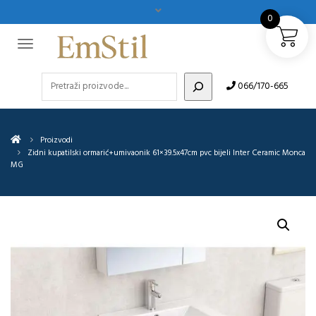
0
Pretraži
066/170-665
Proizvodi
Zidni kupatilski ormarić+umivaonik 61×39.5x47cm pvc bijeli Inter Ceramic Monca
MG