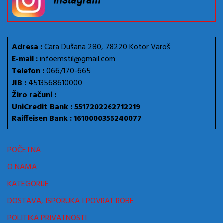
Adresa :
Cara Dušana 280, 78220 Kotor Varoš
E-mail :
infoemstil@gmail.com
Telefon :
066/170-665
JIB :
4513568610000
Žiro računi :
UniCredit Bank : 5517202262712219
Raiffeisen Bank : 1610000356240077
POČETNA
O NAMA
KATEGORIJE
DOSTAVA, ISPORUKA I POVRAT ROBE
POLITIKA PRIVATNOSTI