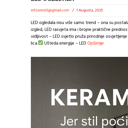
infoemstil@gmail.com
/
1 Augusta, 2025
LED ogledala nisu više samo trend – ona su posta
izgled, LED rasvjeta ima i brojne praktične prednos
vidljivost – LED svjetlo pruža prirodnije osvjetljenje
lica.
Ušteda energije – LED
Opširnije