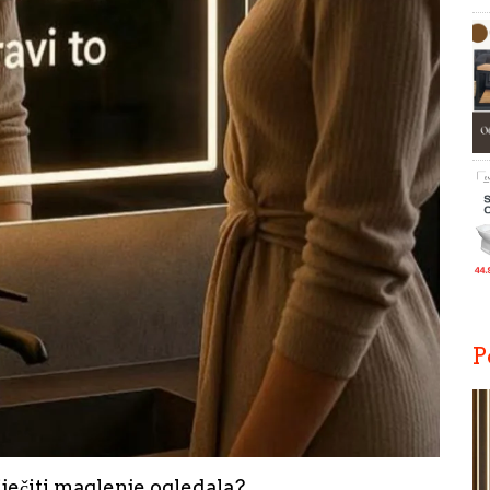
P
iječiti maglenje ogledala?