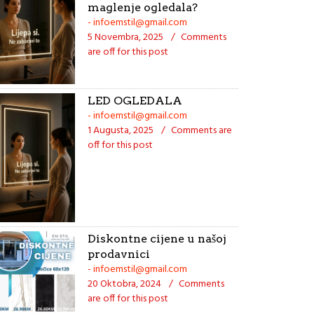
maglenje ogledala?
- infoemstil@gmail.com
5 Novembra, 2025
/
Comments
are off for this post
LED OGLEDALA
- infoemstil@gmail.com
1 Augusta, 2025
/
Comments are
off for this post
Diskontne cijene u našoj
prodavnici
- infoemstil@gmail.com
20 Oktobra, 2024
/
Comments
are off for this post