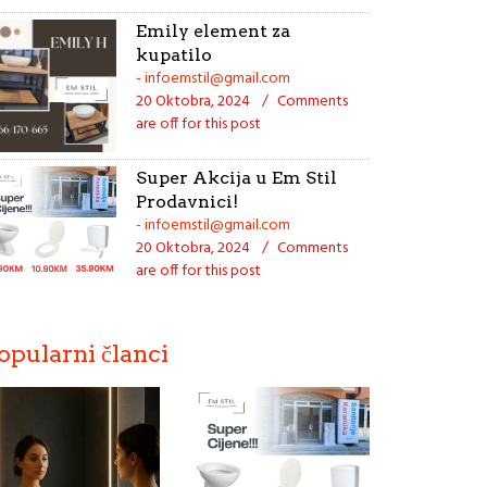
Emily element za
kupatilo
- infoemstil@gmail.com
20 Oktobra, 2024
/
Comments
are off for this post
Super Akcija u Em Stil
Prodavnici!
- infoemstil@gmail.com
20 Oktobra, 2024
/
Comments
are off for this post
opularni članci