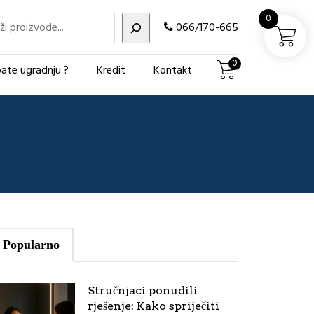
i
0
066/170-665
0
ate ugradnju ?
Kredit
Kontakt
Popularno
Stručnjaci ponudili
rješenje: Kako spriječiti