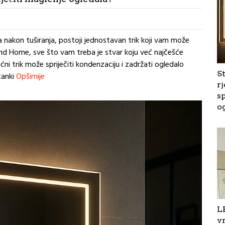
a nakon tuširanja, postoji jednostavan trik koji vam može
nd Home, sve što vam treba je stvar koju već najčešće
ćni trik može spriječiti kondenzaciju i zadržati ogledalo
S
tanki
Opširnije
rj
sp
o
L
v