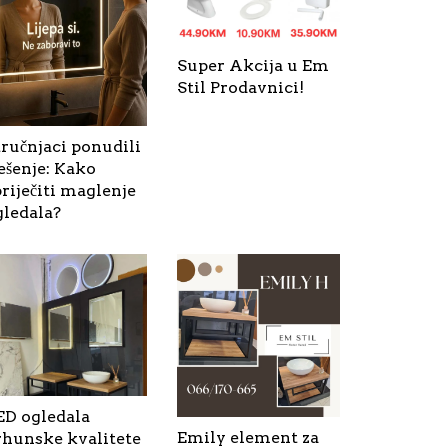
Super Akcija u Em
Stil Prodavnici!
tručnjaci ponudili
ešenje: Kako
riječiti maglenje
gledala?
ED ogledala
Emily element za
rhunske kvalitete