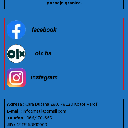
poznaje granice.
Adresa :
Cara Dušana 280, 78220 Kotor Varoš
E-mail :
infoemstil@gmail.com
Telefon :
066/170-665
JIB :
4513568610000