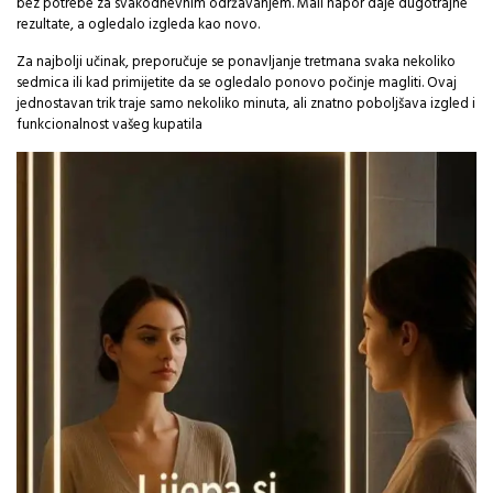
bez potrebe za svakodnevnim održavanjem. Mali napor daje dugotrajne
rezultate, a ogledalo izgleda kao novo.
Za najbolji učinak, preporučuje se ponavljanje tretmana svaka nekoliko
sedmica ili kad primijetite da se ogledalo ponovo počinje magliti. Ovaj
jednostavan trik traje samo nekoliko minuta, ali znatno poboljšava izgled i
funkcionalnost vašeg kupatila