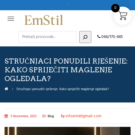
0
Pretraži
066/170-665
STRUČNJACI PONUDILI RJEŠENJE:
KAKO SPRIJEČITI MAGLENJE
OGLEDALA?
Stručnjaci ponudili rješenje: Kako spriječiti maglenje ogledala?
by
infoemstilgmail-com
5 Novembra, 2025
Blog