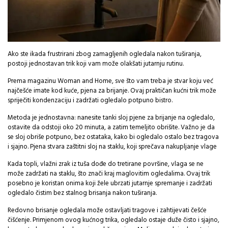
Ako ste ikada frustrirani zbog zamagljenih ogledala nakon tuširanja,
postoji jednostavan trik koji vam može olakšati jutarnju rutinu.
Prema magazinu Woman and Home, sve što vam treba je stvar koju već
najčešće imate kod kuće, pjena za brijanje. Ovaj praktičan kućni trik može
spriječiti kondenzaciju i zadržati ogledalo potpuno bistro.
Metoda je jednostavna: nanesite tanki sloj pjene za brijanje na ogledalo,
ostavite da odstoji oko 20 minuta, a zatim temeljito obrišite. Važno je da
se sloj obriše potpuno, bez ostataka, kako bi ogledalo ostalo bez tragova
i sjajno. Pjena stvara zaštitni sloj na staklu, koji sprečava nakupljanje vlage
Kada topli, vlažni zrak iz tuša dođe do tretirane površine, vlaga se ne
može zadržati na staklu, što znači kraj maglovitim ogledalima. Ovaj trik
posebno je koristan onima koji žele ubrzati jutarnje spremanje i zadržati
ogledalo čistim bez stalnog brisanja nakon tuširanja.
Redovno brisanje ogledala može ostavljati tragove i zahtijevati češće
čišćenje. Primjenom ovog kućnog trika, ogledalo ostaje duže čisto i sjajno,