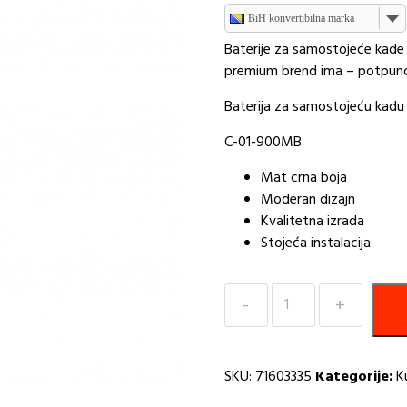
BiH konvertibilna marka
Baterije za samostojeće kade 
premium brend ima – potpuno 
Baterija za samostojeću kad
C-01-900MB
Mat crna boja
Moderan dizajn
Kvalitetna izrada
Stojeća instalacija
Baterija
COPEN
NUVIO
za
SKU:
71603335
Kategorije:
K
samostojecu
kadu