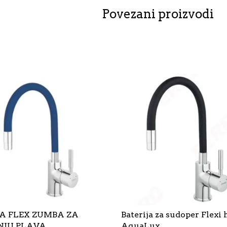
mat
Povezani proizvodi
crna
C-
01-
900MB
I
količina
A FLEX ZUMBA ZA
Baterija za sudoper Flexi
NJU PLAVA
AquaLux