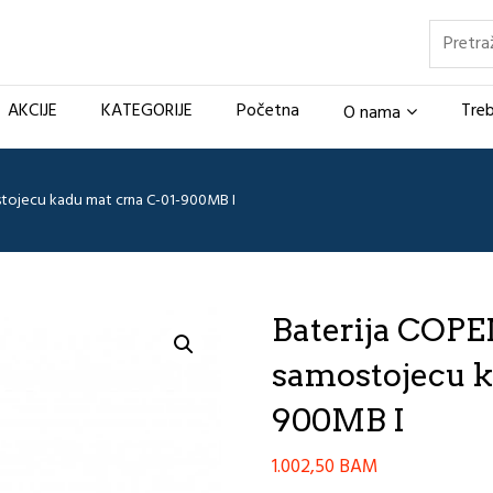
Pretraž
AKCIJE
KATEGORIJE
Početna
Treb
O nama
tojecu kadu mat crna C-01-900MB I
Baterija COP
samostojecu k
900MB I
1.002,50
BAM