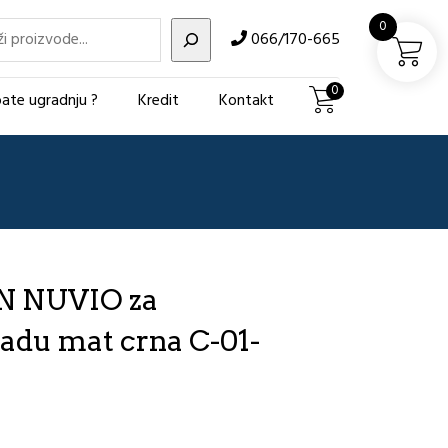
i
0
066/170-665
0
ate ugradnju ?
Kredit
Kontakt
EN NUVIO za
adu mat crna C-01-