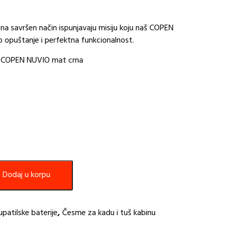
na savršen način ispunjavaju misiju koju naš COPEN
opuštanje i perfektna funkcionalnost.
u COPEN NUVIO mat crna
Dodaj u korpu
upatilske baterije
,
Česme za kadu i tuš kabinu