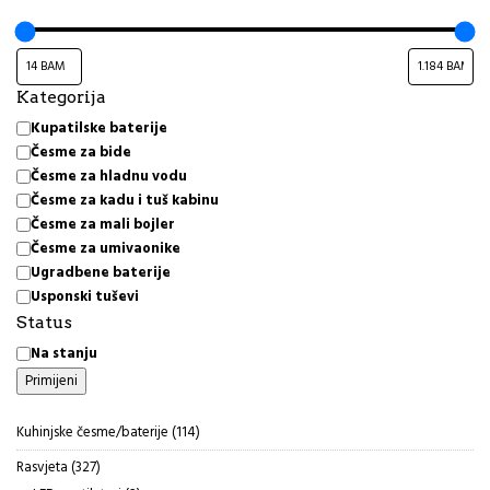
Kategorija
Kategorija
Kupatilske baterije
Česme za bide
Česme za hladnu vodu
Česme za kadu i tuš kabinu
Česme za mali bojler
Česme za umivaonike
Ugradbene baterije
Usponski tuševi
Status
Status
Na stanju
Primijeni
114
Kuhinjske česme/baterije
114
proizvoda
327
Rasvjeta
327
proizvoda