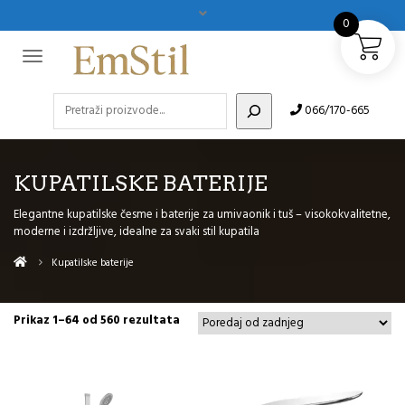
0
Pretraži
066/170-665
KUPATILSKE BATERIJE
Elegantne kupatilske česme i baterije za umivaonik i tuš – visokokvalitetne,
moderne i izdržljive, idealne za svaki stil kupatila
Kupatilske baterije
Sorted
Prikaz 1–64 od 560 rezultata
by
latest