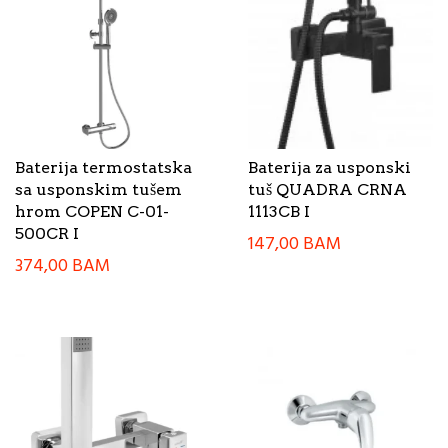
Baterija termostatska
Baterija za usponski
sa usponskim tušem
tuš QUADRA CRNA
hrom COPEN C-01-
1113CB I
500CR I
147,00
BAM
374,00
BAM