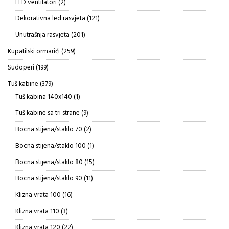
2
LED ventilatori
2
proizvoda
121
Dekorativna led rasvjeta
121
proizvod
201
Unutrašnja rasvjeta
201
proizvod
259
Kupatilski ormarići
259
proizvoda
199
Sudoperi
199
proizvoda
379
Tuš kabine
379
proizvoda
1
Tuš kabina 140x140
1
proizvod
9
Tuš kabine sa tri strane
9
proizvoda
2
Bocna stijena/staklo 70
2
proizvoda
1
Bocna stijena/staklo 100
1
proizvod
15
Bocna stijena/staklo 80
15
proizvoda
11
Bocna stijena/staklo 90
11
proizvoda
16
Klizna vrata 100
16
proizvoda
3
Klizna vrata 110
3
proizvoda
22
Klizna vrata 120
22