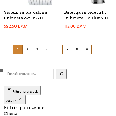
Sistem za tuš kabinu
Baterija za bide nikl
Rubineta 625055 H
Rubineta U60108N H
592,50
BAM
113,00
BAM
1
2
3
4
…
7
8
9
→
Filtriraj proizvode
Zatvori
Filtriraj proizvode
Cijena