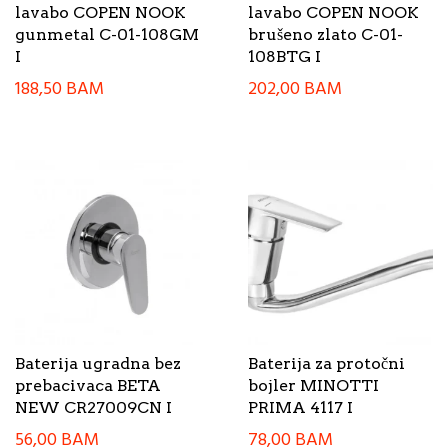
lavabo COPEN NOOK
lavabo COPEN NOOK
gunmetal C-01-108GM
brušeno zlato C-01-
I
108BTG I
188,50
BAM
202,00
BAM
Baterija ugradna bez
Baterija za protočni
prebacivaca BETA
bojler MINOTTI
NEW CR27009CN I
PRIMA 4117 I
56,00
BAM
78,00
BAM