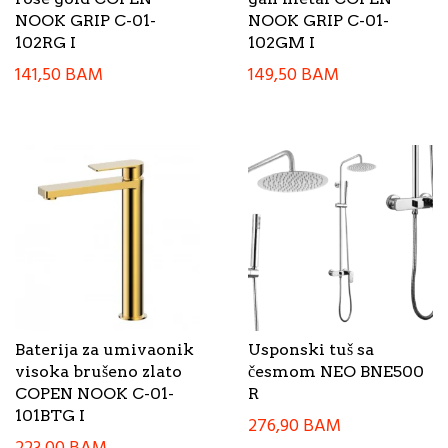
NOOK GRIP C-01-
NOOK GRIP C-01-
102RG I
102GM I
141,50
BAM
149,50
BAM
Baterija za umivaonik
Usponski tuš sa
visoka brušeno zlato
česmom NEO BNE500
COPEN NOOK C-01-
R
101BTG I
276,90
BAM