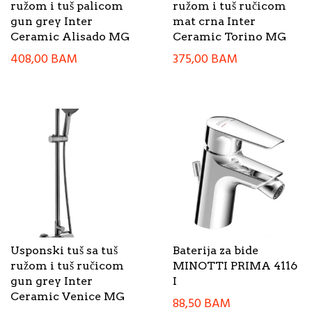
ružom i tuš palicom
ružom i tuš ručicom
gun grey Inter
mat crna Inter
Ceramic Alisado MG
Ceramic Torino MG
408,00
BAM
375,00
BAM
Usponski tuš sa tuš
Baterija za bide
ružom i tuš ručicom
MINOTTI PRIMA 4116
gun grey Inter
I
Ceramic Venice MG
88,50
BAM