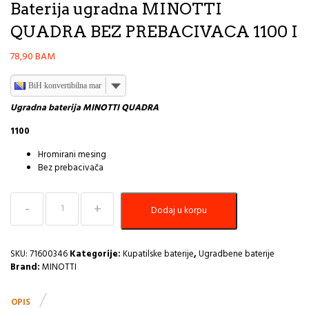
Baterija ugradna MINOTTI
QUADRA BEZ PREBACIVACA 1100 I
78,90
BAM
BiH konvertibilna marka
Ugradna baterija MINOTTI QUADRA
1100
Hromirani mesing
Bez prebacivača
Baterija
Dodaj u korpu
ugradna
MINOTTI
QUADRA
BEZ
SKU:
71600346
Kategorije:
Kupatilske baterije
,
Ugradbene baterije
PREBACIVACA
Brand:
MINOTTI
1100
I
OPIS
količina