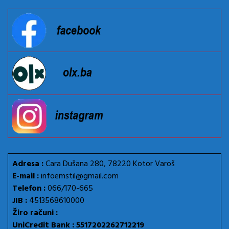
Adresa :
Cara Dušana 280, 78220 Kotor Varoš
E-mail :
infoemstil@gmail.com
Telefon :
066/170-665
JIB :
4513568610000
Žiro računi :
UniCredit Bank : 5517202262712219