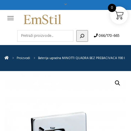
0
Pretraži
066/170-665
Proizvodi
Baterija ugradna MINOTTI QUADRA BEZ PREBACIVACA 1100 I