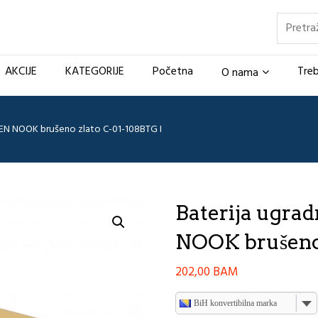
Pretraž
AKCIJE
KATEGORIJE
Početna
Treb
O nama
PEN NOOK brušeno zlato C-01-108BTG I
Baterija ugra
NOOK brušeno 
202,00
BAM
BiH konvertibilna marka