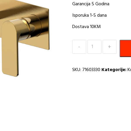
Garancija 5 Godina
Isporuka 1-5 dana
Dostava 10KM
Baterija
ugradna
za
lavabo
SKU:
71603330
Kategorije:
K
COPEN
NOOK
brušeno
zlato
C-
01-
108BTG
I
količina