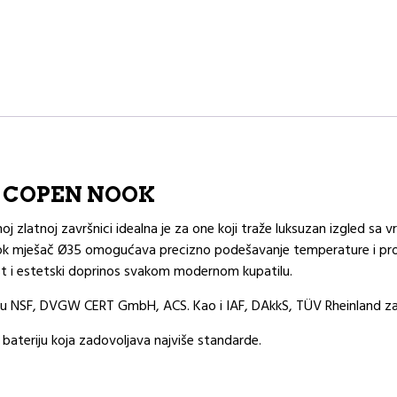
bo COPEN NOOK
 zlatnoj završnici idealna je za one koji traže luksuzan izgled sa
ok mješač Ø35 omogućava precizno podešavanje temperature i protoka
t i estetski doprinos svakom modernom kupatilu.
su NSF, DVGW CERT GmbH, ACS. Kao i IAF, DAkkS, TÜV Rheinland za pe
u bateriju koja zadovoljava najviše standarde.