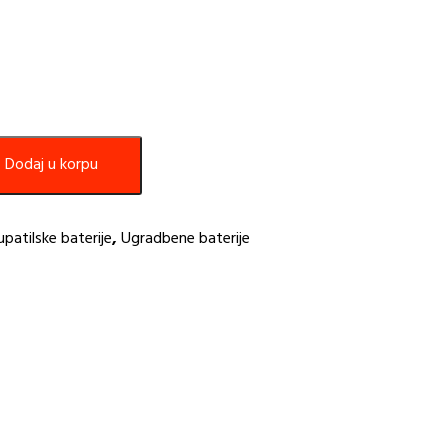
Dodaj u korpu
upatilske baterije
,
Ugradbene baterije