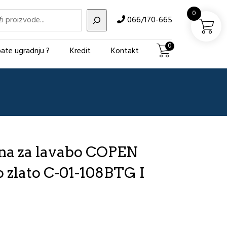
i
0
066/170-665
0
ate ugradnju ?
Kredit
Kontakt
dna za lavabo COPEN
zlato C-01-108BTG I