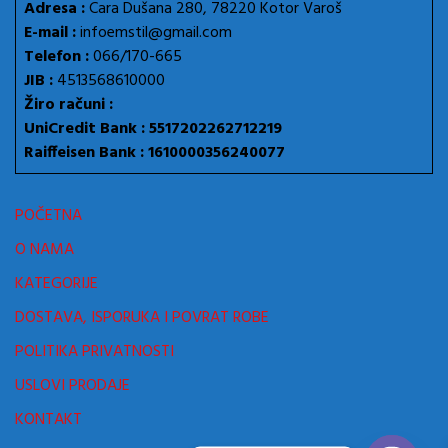
Adresa :
Cara Dušana 280, 78220 Kotor Varoš
E-mail :
infoemstil@gmail.com
Telefon :
066/170-665
JIB :
4513568610000
Žiro računi :
UniCredit Bank : 5517202262712219
Raiffeisen Bank : 1610000356240077
POČETNA
O NAMA
KATEGORIJE
DOSTAVA, ISPORUKA I POVRAT ROBE
POLITIKA PRIVATNOSTI
USLOVI PRODAJE
KONTAKT