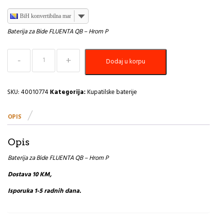
BiH konvertibilna marka
Baterija za Bide FLUENTA QB – Hrom P
Baterija
Dodaj u korpu
za
Bide
FLUENTA
QB
SKU:
40010774
Kategorija:
Kupatilske baterije
-
Hrom
OPIS
PEŠTAN
količina
Opis
Baterija za Bide FLUENTA QB – Hrom P
Dostava 10 KM,
Isporuka 1-5 radnih dana.