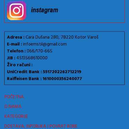
Adresa :
Cara Dušana 280, 78220 Kotor Varoš
E-mail :
infoemstil@gmail.com
Telefon :
066/170-665
JIB :
4513568610000
Žiro računi :
UniCredit Bank : 5517202262712219
Raiffeisen Bank : 1610000356240077
POČETNA
O NAMA
KATEGORIJE
DOSTAVA, ISPORUKA I POVRAT ROBE