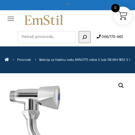
0
Pretraži
066/170-665
Proizvodi
Baterija za hladnu vodu MINOTTI zidna S lula 150 MH-9012-S I