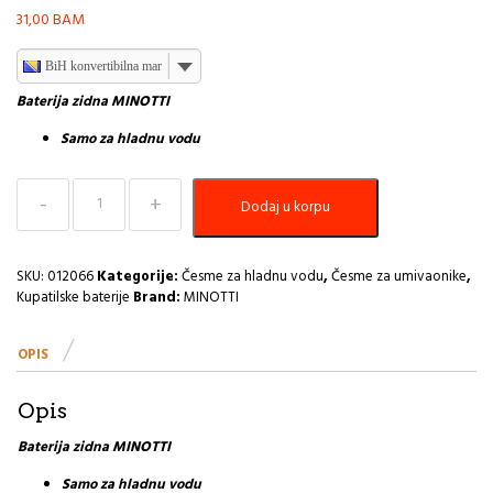
31,00
BAM
BiH konvertibilna marka
Baterija zidna MINOTTI
Samo za hladnu vodu
Baterija
Dodaj u korpu
za
hladnu
vodu
MINOTTI
SKU:
012066
Kategorije:
Česme za hladnu vodu
,
Česme za umivaonike
,
zidna
Kupatilske baterije
Brand:
MINOTTI
S
lula
OPIS
150
MH-
9012-
Opis
S
I
Baterija zidna MINOTTI
količina
Samo za hladnu vodu