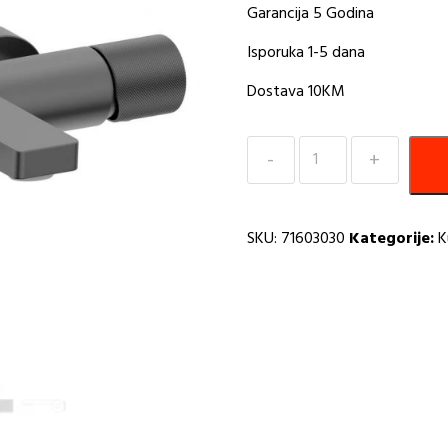
Garancija 5 Godina
Isporuka 1-5 dana
Dostava 10KM
Baterija
za
kadu
gunmetal
SKU:
71603030
Kategorije:
K
COPEN
NOOK
C-
01-
105GM
I
količina