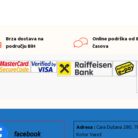
Brza dostava na
Online podrška od 8
području BiH
časova
Adresa :
Cara Dušana 280, 
Kotor Varoš