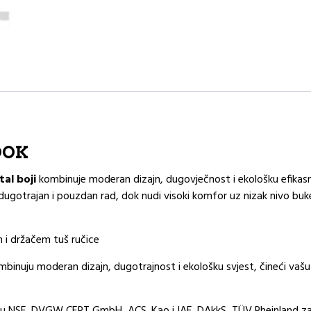
NOOK
al boji
kombinuje moderan dizajn, dugovječnost i ekološku efikas
ugotrajan i pouzdan rad, dok nudi visoki komfor uz nizak nivo buke
m i držačem tuš ručice
kombinuju moderan dizajn, dugotrajnost i ekološku svjest, čineći va
su NSF, DVGW CERT GmbH, ACS. Kao i IAF, DAkkS, TÜV Rheinland za pe