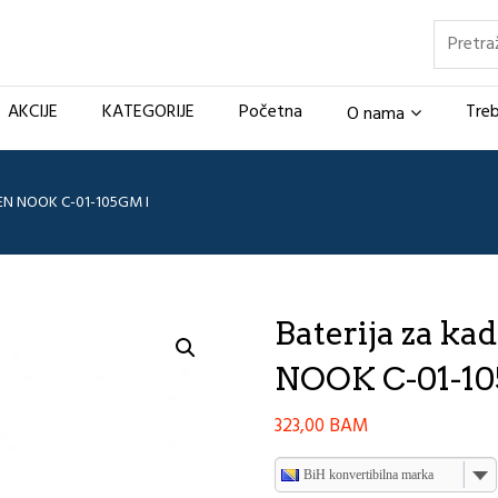
Pretraž
AKCIJE
KATEGORIJE
Početna
Treb
O nama
PEN NOOK C-01-105GM I
Baterija za k
NOOK C-01-1
323,00
BAM
BiH konvertibilna marka