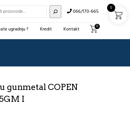
i
0
066/170-665
0
ate ugradnju ?
Kredit
Kontakt
adu gunmetal COPEN
05GM I