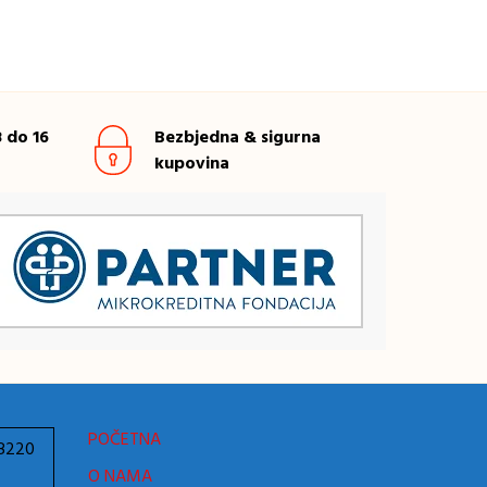
 do 16
Bezbjedna & sigurna
kupovina
POČETNA
78220
O NAMA