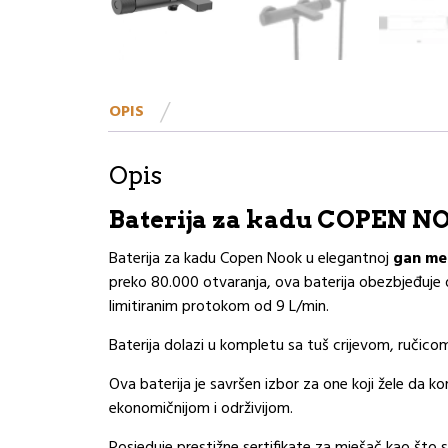
OPIS
Opis
Baterija za kadu COPEN 
Baterija za kadu Copen Nook u elegantnoj
gan met
preko 80.000 otvaranja, ova baterija obezbjeđuje d
limitiranim protokom od 9 L/min.
Baterija dolazi u kompletu sa tuš crijevom, ručico
Ova baterija je savršen izbor za one koji žele da 
ekonomičnijom i održivijom.
Posjeduje prestižne sertifikate za mješač kao što 