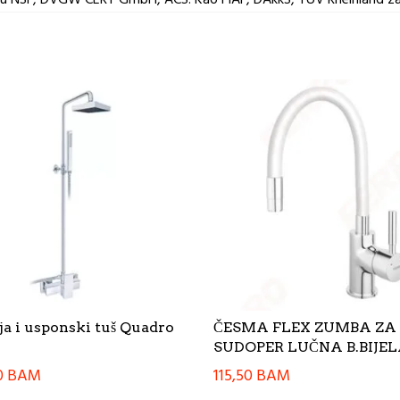
ja i usponski tuš Quadro
ČESMA FLEX ZUMBA ZA
SUDOPER LUČNA B.BIJE
0
BAM
115,50
BAM