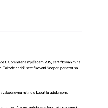
nost. Opremljena mješačem Ø35, sertifikovanim na
. Takođe sadrži sertifikovani Neoperl perlator sa
šu svakodnevnu rutinu u kupatilu udobnijom,
rlator, što potvrđuje njen kvalitet i sigurnost.