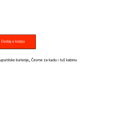
Dodaj u korpu
upatilske baterije
,
Česme za kadu i tuš kabinu