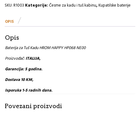
HROM
SKU:
R1003
Kategorije:
Česme za kadu i tuš kabinu
,
Kupatilske baterije
R
količina
OPIS
Opis
Baterija za Tuš Kadu HROM HAPPY HP068 NE00
Proizvođač:
ITALIJA,
Garancija: 5 godina.
Dostava 10 KM,
Isporuka 1-5 radnih dana.
Povezani proizvodi