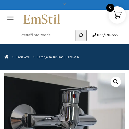
0
Pretraži
066/170-665
Proizvodi
Baterija za Tuš Kadu HROM R