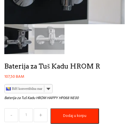
Baterija za Tuš Kadu HROM R
107,50
BAM
BiH konvertibilna marka
Baterija za Tuš Kadu HROM HAPPY HP068 NE00
Baterija
Dodaj u korpu
za
Tuš
Kadu