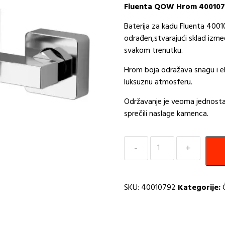
Fluenta QOW Hrom 40010
Baterija za kadu Fluenta 40010
odrađen,stvarajući sklad izmeđ
svakom trenutku.
Hrom boja odražava snagu i el
luksuznu atmosferu.
Održavanje je veoma jednostav
sprečili naslage kamenca.
Baterija
za
Kadu
QOW
SKU:
40010792
Kategorije:
-
Hrom
PEŠTAN