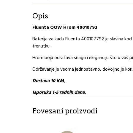
Opis
Fluenta QOW Hrom 40010792
Baterija za kadu Fluenta 400107792 je slavina kod 
trenutku.
Hrom boja odražava snagu i eleganciju što u vaš p
Održavanje je veoma jednostavno, dovoljno je koris
Dostava 10 KM,
Isporuka 1-5 radnih dana.
Povezani proizvodi