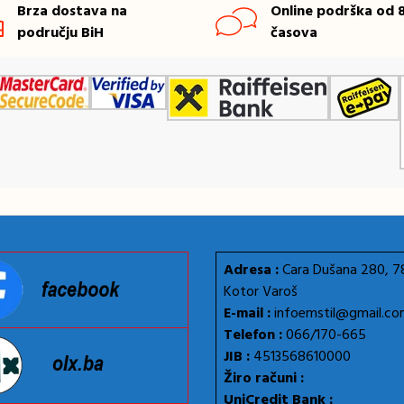
Brza dostava na
Online podrška od 8
području BiH
časova
Adresa :
Cara Dušana 280, 
Kotor Varoš
E-mail :
infoemstil@gmail.c
Telefon :
066/170-665
JIB :
4513568610000
Žiro računi :
UniCredit Bank :