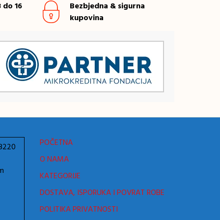
 do 16
Bezbjedna & sigurna
kupovina
POČETNA
78220
O NAMA
om
KATEGORIJE
DOSTAVA, ISPORUKA I POVRAT ROBE
POLITIKA PRIVATNOSTI