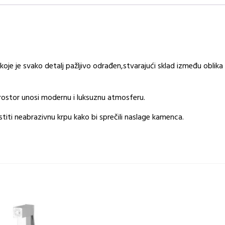
količina
koje je svako detalj pažljivo odrađen,stvarajući sklad između oblika
rostor unosi modernu i luksuznu atmosferu.
titi neabrazivnu krpu kako bi sprečili naslage kamenca.