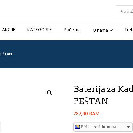
Pretraž
AKCIJE
KATEGORIJE
Početna
Treb
O nama
PEŠTAN
Baterija za 
PEŠTAN
282,90
BAM
BiH konvertibilna marka