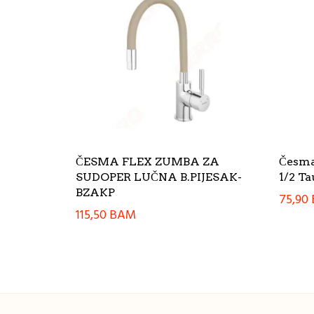
ČESMA FLEX ZUMBA ZA
Česma
SUDOPER LUČNA B.PIJESAK-
1/2 T
BZAKP
75,90
115,50
BAM