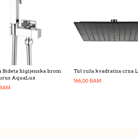
 Bideta higijenska hrom
Tuš ruža kvadratna crna L
aurus AquaLux
166,00
BAM
BAM