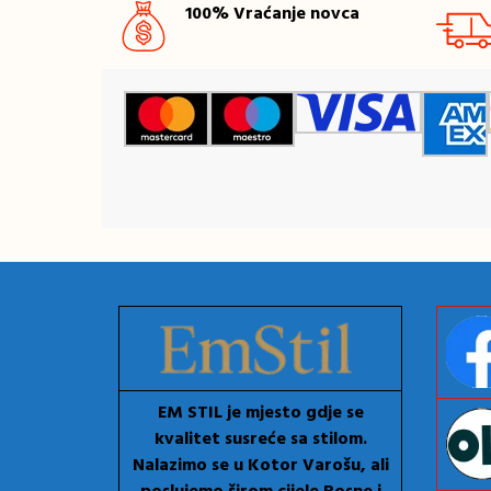
100% Vraćanje novca
EM STIL je mjesto gdje se
kvalitet susreće sa stilom.
Nalazimo se u Kotor Varošu, ali