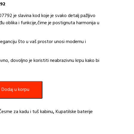
792
7792 je slavina kod koje je svako detalj pažljivo
u oblika i funkcije,čime je postignuta harmonija u
eganciju što u vaš prostor unosi modernu i
no, dovoljno je koristiti neabrazivnu krpu kako bi
Dodaj u korpu
Česme za kadu i tuš kabinu
,
Kupatilske baterije