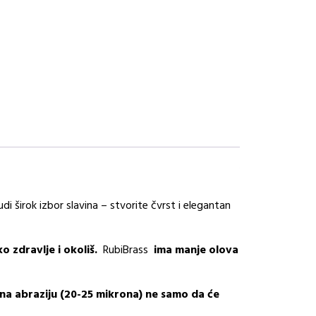
di širok izbor slavina – stvorite čvrst i elegantan
o zdravlje i okoliš.
RubiBrass
ima manje olova
 na abraziju (20-25 mikrona) ne samo da će