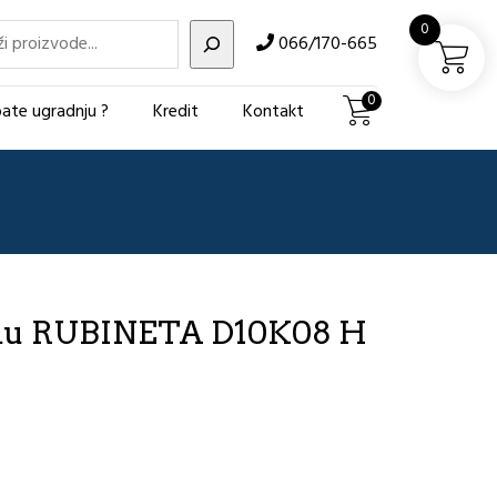
i
0
066/170-665
0
ate ugradnju ?
Kredit
Kontakt
Kadu RUBINETA D10K08 H