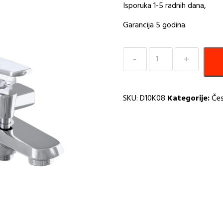
Isporuka 1-5 radnih dana,
Garancija 5 godina.
Baterija
za
Kadu
RUBINETA
SKU:
D10K08
Kategorije:
Čes
D10K08
H
količina