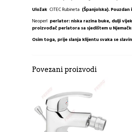
Uložak
CITEC Rubineta
(Španjolska). Pouzdan i
Neoperl
perlator: niska razina buke, dulji vi
proizvođač perlatora sa sjedištem u Njemačk
Osim toga, prije slanja klijentu svaka se slav
Povezani proizvodi