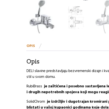
OPIS
Opis
DELI slavine predstavljaju bezvremenski dizajn i kva
stil u svom domu.
RubiBrass
je zaštićena i posebno sastavljena le
i drugih nepotrebnih spojeva koji mogu reag
SolidChrom
je izdržljiv i dugotrajan kromira
blistati u vašoj kupaonici godinama koje dolaz