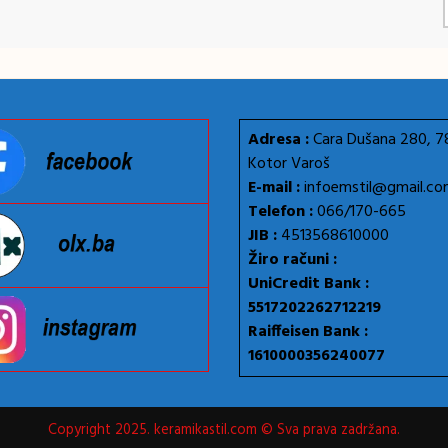
Adresa :
Cara Dušana 280, 
Kotor Varoš
E-mail :
infoemstil@gmail.c
Telefon :
066/170-665
JIB :
4513568610000
Žiro računi :
UniCredit Bank :
5517202262712219
Raiffeisen Bank :
1610000356240077
Copyright 2025. keramikastil.com © Sva prava zadržana.