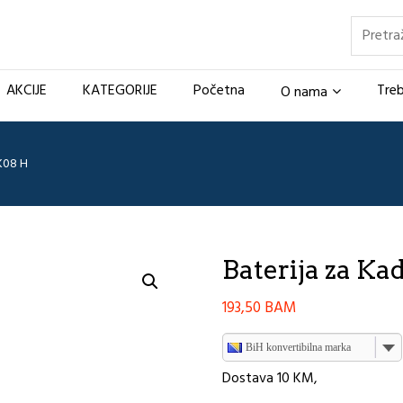
Pretraž
AKCIJE
KATEGORIJE
Početna
Treb
O nama
K08 H
Baterija za 
193,50
BAM
BiH konvertibilna marka
Dostava 10 KM,