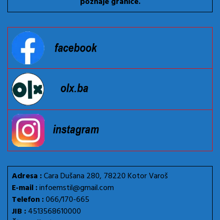
poznaje granice.
Adresa :
Cara Dušana 280, 78220 Kotor Varoš
E-mail :
infoemstil@gmail.com
Telefon :
066/170-665
JIB :
4513568610000