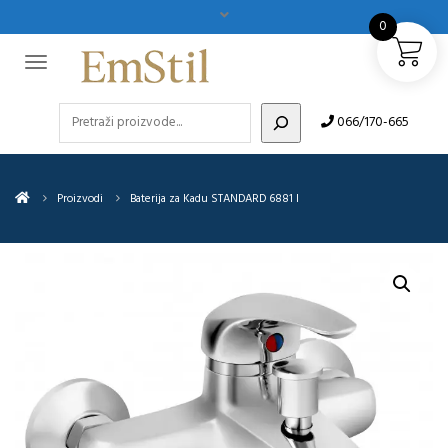
0
Pretraži
066/170-665
Proizvodi
Baterija za Kadu STANDARD 6881 I