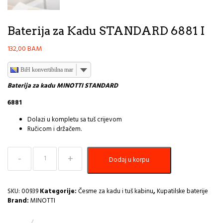
Baterija za Kadu STANDARD 6881 I
132,00
BAM
BiH konvertibilna marka
Baterija za kadu MINOTTI STANDARD
6881
Dolazi u kompletu sa tuš crijevom
Ručicom i držačem.
Baterija
Dodaj u korpu
za
Kadu
STANDARD
6881
SKU:
00939
Kategorije:
Česme za kadu i tuš kabinu
,
Kupatilske baterije
I
Brand:
MINOTTI
količina