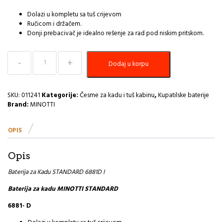
Dolazi u kompletu sa tuš crijevom
Ručicom i držačem.
Donji prebacivač je idealno rešenje za rad pod niskim pritskom.
Baterija
Dodaj u korpu
za
Kadu
STANDARD
6881D
SKU:
011241
Kategorije:
Česme za kadu i tuš kabinu
,
Kupatilske baterije
I
Brand:
MINOTTI
količina
OPIS
Opis
Baterija za Kadu STANDARD 6881D I
Baterija za kadu MINOTTI STANDARD
6881- D