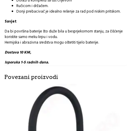
Dolazi u kompletu sa tuš crijevom
Ručicom i držačem.
Donji prebacivač je idealno rešenje za rad pod niskim pritskom.
Savjet
Da bi površina baterije što duže bila u besprjekornom stanju, za čišćenje
koristite samo meku krpu i vodu.
Hemijska i abrazivna sredstva mogu oštetiti tijelo baterije.
Dostava 10 KM,
Isporuka 1-5 radnih dana.
Povezani proizvodi