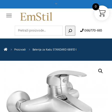
0
Pretraži
066/170-665
Proizvodi
Baterija za Kadu STANDARD 6881D I