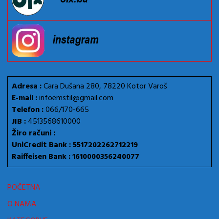
Adresa :
Cara Dušana 280, 78220 Kotor Varoš
E-mail :
infoemstil@gmail.com
Telefon :
066/170-665
JIB :
4513568610000
Žiro računi :
UniCredit Bank : 5517202262712219
Raiffeisen Bank : 1610000356240077
POČETNA
O NAMA