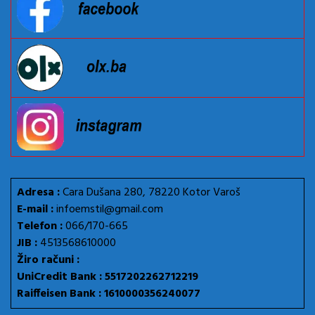
Adresa :
Cara Dušana 280, 78220 Kotor Varoš
E-mail :
infoemstil@gmail.com
Telefon :
066/170-665
JIB :
4513568610000
Žiro računi :
UniCredit Bank : 5517202262712219
Raiffeisen Bank : 1610000356240077