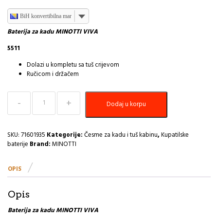
BiH konvertibilna marka
Baterija za kadu MINOTTI VIVA
5511
Dolazi u kompletu sa tuš crijevom
Ručicom i držačem
Baterija
Dodaj u korpu
za
Kadu
VIVA
MINOTTI
SKU:
71601935
Kategorije:
Česme za kadu i tuš kabinu
,
Kupatilske
5511
baterije
Brand:
MINOTTI
I
količina
OPIS
Opis
Baterija za kadu MINOTTI VIVA