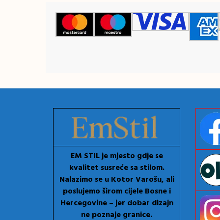
EM STIL je mjesto gdje se
kvalitet susreće sa stilom.
Nalazimo se u Kotor Varošu, ali
poslujemo širom cijele Bosne i
Hercegovine – jer dobar dizajn
ne poznaje granice.