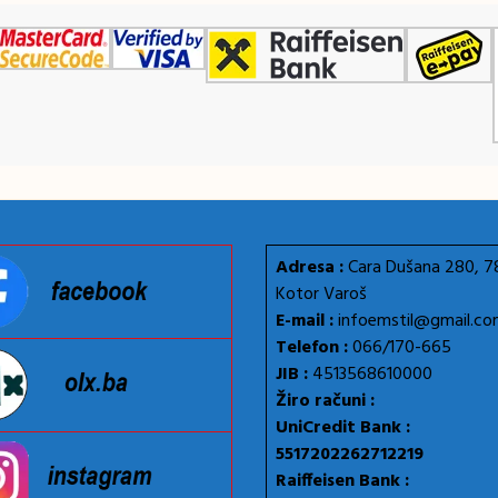
Adresa :
Cara Dušana 280, 
Kotor Varoš
E-mail :
infoemstil@gmail.c
Telefon :
066/170-665
JIB :
4513568610000
Žiro računi :
UniCredit Bank :
5517202262712219
Raiffeisen Bank :