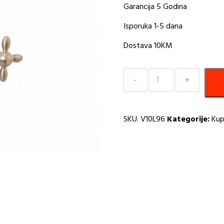
Garancija 5 Godina
Isporuka 1-5 dana
Dostava 10KM
Baterija
za
kadu
zlatna
SKU:
V10L96
Kategorije:
Kup
Rubineta
V10L96
H
količina