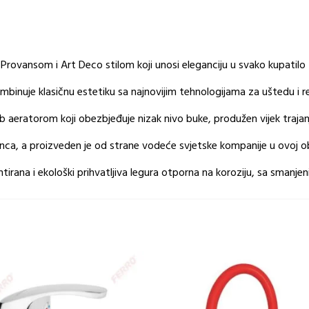
 Provansom i Art Deco stilom koji unosi eleganciju u svako kupatilo
kombinuje klasičnu estetiku sa najnovijim tehnologijama za uštedu i r
eratorom koji obezbjeđuje nizak nivo buke, produžen vijek trajanj
ca, a proizveden je od strane vodeće svjetske kompanije u ovoj ob
tirana i ekološki prihvatljiva legura otporna na koroziju, sa sman