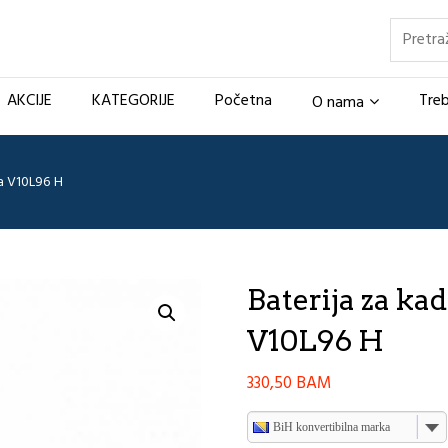
Pretraž
AKCIJE
KATEGORIJE
Početna
Treb
O nama
ta V10L96 H
Baterija za ka
V10L96 H
330,50
BAM
BiH konvertibilna marka