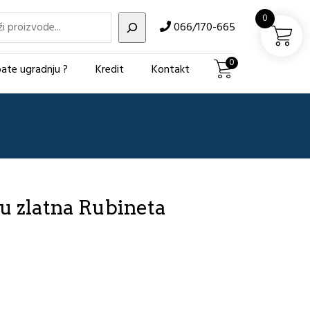
i
0
066/170-665
0
ate ugradnju ?
Kredit
Kontakt
du zlatna Rubineta