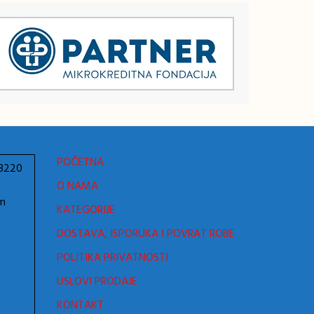
POČETNA
78220
O NAMA
om
KATEGORIJE
DOSTAVA, ISPORUKA I POVRAT ROBE
POLITIKA PRIVATNOSTI
USLOVI PRODAJE
KONTAKT