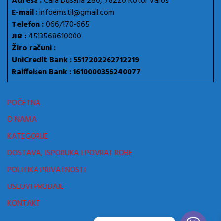
Adresa :
Cara Dušana 280, 78220 Kotor Varoš
E-mail :
infoemstil@gmail.com
Telefon :
066/170-665
JIB :
4513568610000
Žiro računi :
UniCredit Bank : 5517202262712219
Raiffeisen Bank : 1610000356240077
POČETNA
O NAMA
KATEGORIJE
DOSTAVA, ISPORUKA I POVRAT ROBE
POLITIKA PRIVATNOSTI
USLOVI PRODAJE
KONTAKT