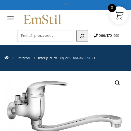
0
Pretraži
066/170-665
Proizvodi
Baterija za mali Bojler STANDARD 7833 I