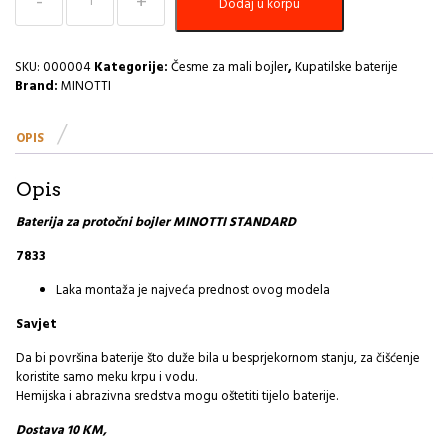
Dodaj u korpu
za
mali
Bojler
STANDARD
SKU:
000004
Kategorije:
Česme za mali bojler
,
Kupatilske baterije
7833
Brand:
MINOTTI
I
količina
OPIS
Opis
Baterija za protočni bojler MINOTTI STANDARD
7833
Laka montaža je najveća prednost ovog modela
Savjet
Da bi površina baterije što duže bila u besprjekornom stanju, za čišćenje
koristite samo meku krpu i vodu.
Hemijska i abrazivna sredstva mogu oštetiti tijelo baterije.
Dostava 10 KM,