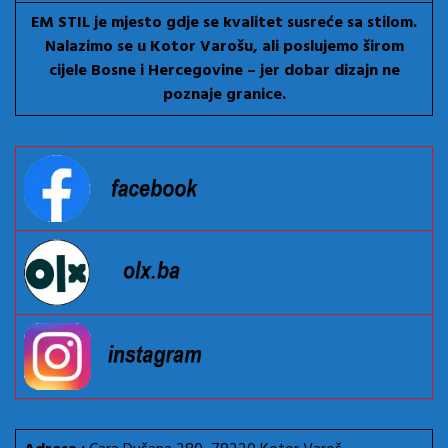
EM STIL je mjesto gdje se kvalitet susreće sa stilom.
Nalazimo se u Kotor Varošu, ali poslujemo širom
cijele Bosne i Hercegovine – jer dobar dizajn ne
poznaje granice.