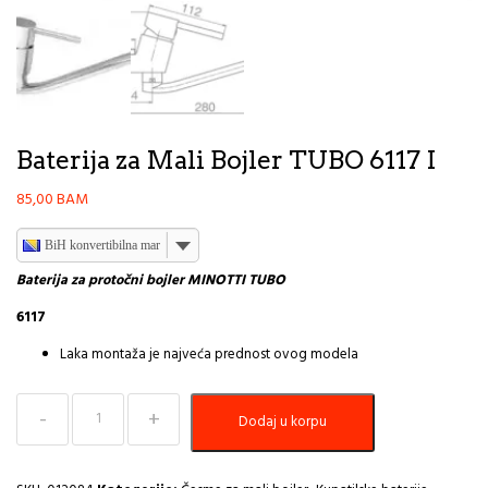
Baterija za Mali Bojler TUBO 6117 I
85,00
BAM
BiH konvertibilna marka
Baterija za protočni bojler MINOTTI TUBO
6117
Laka montaža je najveća prednost ovog modela
Baterija
Dodaj u korpu
za
Mali
Bojler
TUBO