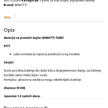
SKU:
012084
Kategorije:
Česme za mali bojler
,
Kupatilske baterije
6117
Brand:
MINOTTI
I
količina
OPIS
Opis
Baterija za protočni bojler MINOTTI TUBO
6117
Laka montaža je najveća prednost ovog modela
Savjet
Da bi površina baterije što duže bila u besprjekornom stanju, za čišćenje
koristite samo meku krpu i vodu.
Hemijska i abrazivna sredstva mogu oštetiti tijelo baterije.
Dostava 10 KM,
Isporuka 1-5 radnih dana.