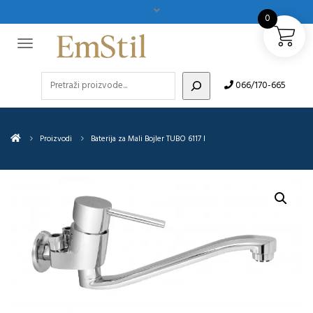
0
Pretraži
066/170-665
Proizvodi
Baterija za Mali Bojler TUBO 6117 I