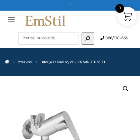
0
Pretraži
066/170-665
Proizvodi
Baterija za Mali bojler VIVA MINOTTI 5517 I