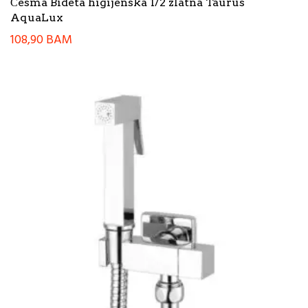
Česma Bideta higijenska 1/2 zlatna Taurus
AquaLux
108,90
BAM