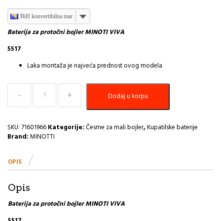
BiH konvertibilna marka
Baterija za protočni bojler MINOTI VIVA
5517
Laka montaža je najveća prednost ovog modela
Baterija
Dodaj u korpu
za
Mali
bojler
VIVA
SKU:
71601966
Kategorije:
Česme za mali bojler
,
Kupatilske baterije
MINOTTI
Brand:
MINOTTI
5517
I
OPIS
količina
Opis
Baterija za protočni bojler MINOTI VIVA
5517