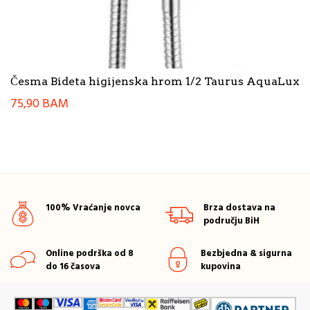
Česma Bideta higijenska hrom 1/2 Taurus AquaLux
75,90
BAM
100% Vraćanje novca
Brza dostava na
području BiH
Online podrška od 8
Bezbjedna & sigurna
do 16 časova
kupovina