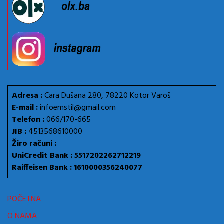
Adresa :
Cara Dušana 280, 78220 Kotor Varoš
E-mail :
infoemstil@gmail.com
Telefon :
066/170-665
JIB :
4513568610000
Žiro računi :
UniCredit Bank : 5517202262712219
Raiffeisen Bank : 1610000356240077
POČETNA
O NAMA