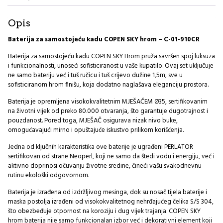
910CR
I
Opis
količina
Baterija za samostojeću kadu COPEN SKY hrom – C-01-910CR
Baterija za samostojeću kadu COPEN SKY Hrom pruža savršen spoj luksuza
i funkcionalnosti, unoseći sofisticiranost u vaše kupatilo. Ovaj set uključuje
ne samo bateriju već i tuš ručicu i tuš crijevo dužine 1,5m, sve u
sofisticiranom hrom finišu, koja dodatno naglašava eleganciju prostora.
Baterija je opremljena visokokvalitetnim MJEŠAČEM Ø35, sertifikovanim
na životni vijek od preko 80.000 otvaranja, što garantuje dugotrajnost i
pouzdanost. Pored toga, MJEŠAČ osigurava nizak nivo buke,
omogućavajući mirno i opuštajuće iskustvo prilikom korišćenja.
Jedna od ključnih karakteristika ove baterije je ugrađeni PERLATOR
sertifikovan od strane Neoperl, koji ne samo da štedi vodu i energiju, već i
aktivno doprinosi očuvanju životne sredine, čineći vašu svakodnevnu
rutinu ekološki odgovornom.
Baterija je izrađena od izdržljivog mesinga, dok su nosač tijela baterije i
maska postolja izrađeni od visokokvalitetnog nehrđajućeg čelika S/S 304,
što obezbeđuje otpornost na koroziju i dug vijek trajanja. COPEN SKY
hrom baterija nije samo funkcionalan izbor već i dekorativni element koji