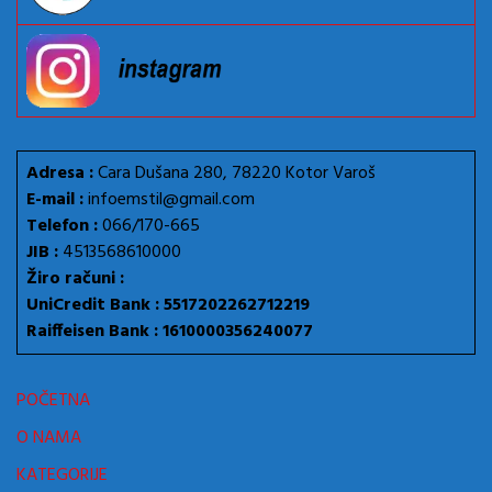
Adresa :
Cara Dušana 280, 78220 Kotor Varoš
E-mail :
infoemstil@gmail.com
Telefon :
066/170-665
JIB :
4513568610000
Žiro računi :
UniCredit Bank : 5517202262712219
Raiffeisen Bank : 1610000356240077
POČETNA
O NAMA
KATEGORIJE