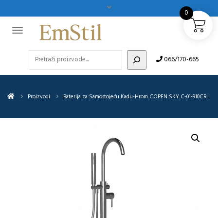
0
Pretraži
066/170-665
Proizvodi
Baterija za Samostojeću Kadu-Hrom COPEN SKY C-01-910CR I