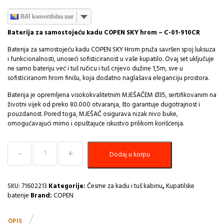
BiH konvertibilna marka
Baterija za samostojeću kadu COPEN SKY hrom – C-01-910CR
Baterija za samostojeću kadu COPEN SKY Hrom pruža savršen spoj luksuza
i funkcionalnosti, unoseći sofisticiranost u vaše kupatilo. Ovaj set uključuje
ne samo bateriju već i tuš ručicu i tuš crijevo dužine 1,5m, sve u
sofisticiranom hrom finišu, koja dodatno naglašava eleganciju prostora.
Baterija je opremljena visokokvalitetnim MJEŠAČEM Ø35, sertifikovanim na
životni vijek od preko 80.000 otvaranja, što garantuje dugotrajnost i
pouzdanost. Pored toga, MJEŠAČ osigurava nizak nivo buke,
omogućavajući mirno i opuštajuće iskustvo prilikom korišćenja.
Baterija
Dodaj u korpu
za
Samostojeću
Kadu-
Hrom
SKU:
71602213
Kategorije:
Česme za kadu i tuš kabinu
,
Kupatilske
COPEN
baterije
Brand:
COPEN
SKY
C-
OPIS
01-