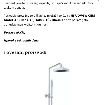
unapređuje estetiku vašeg kupatila, pružajući vam luksuzno iskustvo u
svakom trenutku.
Posjeduje prestižne sertifikate za mješač kao što su
NSF
,
DVGW CERT
GmbH
,
ACS
. Kao i
IAF
,
DAkkS
,
TÜV Rheinland
za perlator, što
potvrđuje njen kvalitet i sigurnost.
Dostava 10 KM,
Isporuka 1-5 radnih dana.
Povezani proizvodi