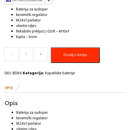
Baterija za sudoper
keramički regulator
M24x1 perlator
okretni izljev
fleksibilni priključci G3/8 – M10x1
bijela – krom
Baterija
Dodaj u korpu
za
Sudoper
ADORE
FERRO
SKU:
BDR4
Kategorija:
Kupatilske baterije
R
količina
OPIS
Opis
Baterija za sudoper
keramički regulator
M24x1 perlator
okretni izljev