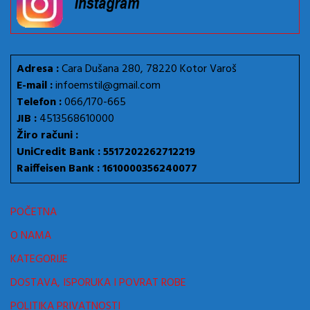
Adresa :
Cara Dušana 280, 78220 Kotor Varoš
E-mail :
infoemstil@gmail.com
Telefon :
066/170-665
JIB :
4513568610000
Žiro računi :
UniCredit Bank : 5517202262712219
Raiffeisen Bank : 1610000356240077
POČETNA
O NAMA
KATEGORIJE
DOSTAVA, ISPORUKA I POVRAT ROBE
POLITIKA PRIVATNOSTI