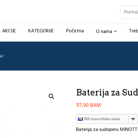
Pretraž
AKCIJE
KATEGORIJE
Početna
Treb
O nama
 I
Baterija za Su
117,90
BAM
BiH konvertibilna marka
Baterija za sudoperu MINOTT