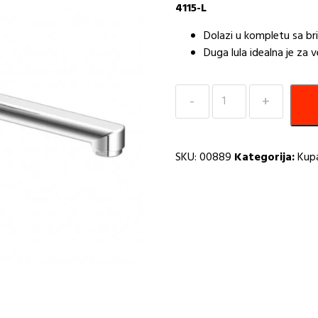
4115-L
Dolazi u kompletu sa bri
Duga lula idealna je za v
Baterija
za
Sudoper
PRIMA
SKU:
00889
Kategorija:
Kupa
zidna
I
količina