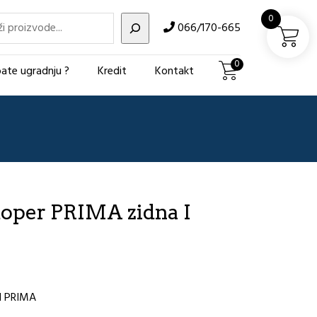
i
0
066/170-665
0
ate ugradnju ?
Kredit
Kontakt
doper PRIMA zidna I
I PRIMA