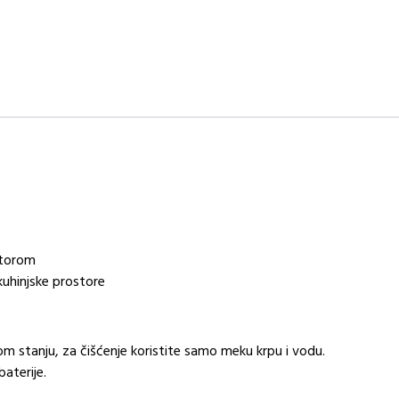
satorom
 kuhinjske prostore
om stanju, za čišćenje koristite samo meku krpu i vodu.
aterije.