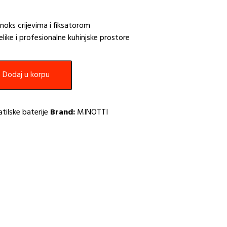
noks crijevima i fiksatorom
elike i profesionalne kuhinjske prostore
Dodaj u korpu
tilske baterije
Brand:
MINOTTI