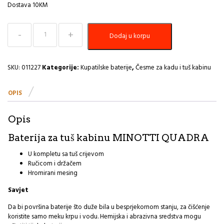
Dostava 10KM
Baterija
Dodaj u korpu
za
tuš
kabinu
MINOTTI
SKU:
011227
Kategorije:
Kupatilske baterije
,
Česme za kadu i tuš kabinu
QUADRA
1113
OPIS
I
količina
Opis
Baterija za tuš kabinu MINOTTI QUADRA
U kompletu sa tuš crijevom
Ručicom i držačem
Hromirani mesing
Savjet
Da bi površina baterije što duže bila u besprjekornom stanju, za čišćenje
koristite samo meku krpu i vodu. Hemijska i abrazivna sredstva mogu