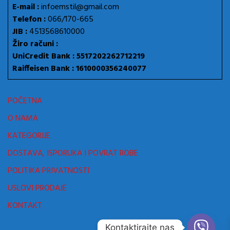
E-mail :
infoemstil@gmail.com
Telefon :
066/170-665
JIB :
4513568610000
Žiro računi :
UniCredit Bank : 5517202262712219
Raiffeisen Bank : 1610000356240077
POČETNA
O NAMA
KATEGORIJE
DOSTAVA, ISPORUKA I POVRAT ROBE
POLITIKA PRIVATNOSTI
USLOVI PRODAJE
KONTAKT
Kontaktirajte nas