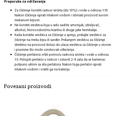
Preporuke za održavanje
Za čišćenje koristiti rastvor sirćeta (do 10%) i vode u odnosu 1:10.
Nakon čišćenja isprati mlakom vodom i obrisati proizvod suvom
mekanom krpom.
Ne koristiti sredstva koja u sebi sadrže amonijak, izbeljivač,
alkohol, hlorovodoničnu kiselinu ili druge jake hemikalije.
Kada koristite sredstva za čišćenje u spreju, prskajte sredstvo za
čišćenje na meku krpu ili sunđer. Prskanjem sredstva za čišćenje
direktno na proizvod dolazi do ulaza sredstva za čišćenje u otvore
i praznine što može uzrokovati oštećenja.
Čišćenje perlatora vršiti pomoću rastvora sirćeta i vode u odnosu
1:5. Potopiti perlator u rastvor i ostaviti 2-4 sata da se kamenac
potpuno ukloni sa sita perlatora. Nakon toga perlator isprati
mlakom vodom i vratiti ga na bateriju.
Povezani proizvodi