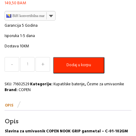
149,50
BAM
BiH konvertibilna marka
Garancija 5 Godina
Isporuka 1-5 dana
Dostava 10KM
Baterija
Dodaj u korpu
za
umivaonik
gan
metal
SKU:
71602529
Kategorije:
Kupatilske baterije
,
Česme za umivaonike
COPEN
Brand:
COPEN
NOOK
GRIP
OPIS
C-
01-
102GM
Opis
I
količina
Slavina za umivaonik COPEN NOOK GRIP ganmetal – C-01-102GM