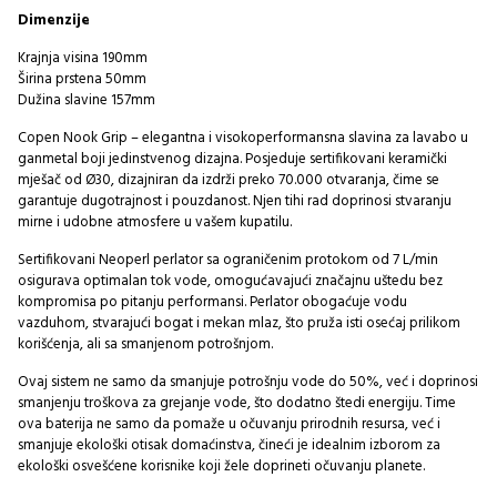
Dimenzije
Krajnja visina 190mm
Širina prstena 50mm
Dužina slavine 157mm
Copen Nook Grip – elegantna i visokoperformansna slavina za lavabo u
ganmetal boji jedinstvenog dizajna. Posjeduje sertifikovani keramički
mješač od Ø30, dizajniran da izdrži preko 70.000 otvaranja, čime se
garantuje dugotrajnost i pouzdanost. Njen tihi rad doprinosi stvaranju
mirne i udobne atmosfere u vašem kupatilu.
Sertifikovani Neoperl perlator sa ograničenim protokom od 7 L/min
osigurava optimalan tok vode, omogućavajući značajnu uštedu bez
kompromisa po pitanju performansi. Perlator obogaćuje vodu
vazduhom, stvarajući bogat i mekan mlaz, što pruža isti osećaj prilikom
korišćenja, ali sa smanjenom potrošnjom.
Ovaj sistem ne samo da smanjuje potrošnju vode do 50%, već i doprinosi
smanjenju troškova za grejanje vode, što dodatno štedi energiju. Time
ova baterija ne samo da pomaže u očuvanju prirodnih resursa, već i
smanjuje ekološki otisak domaćinstva, čineći je idealnim izborom za
ekološki osvešćene korisnike koji žele doprineti očuvanju planete.