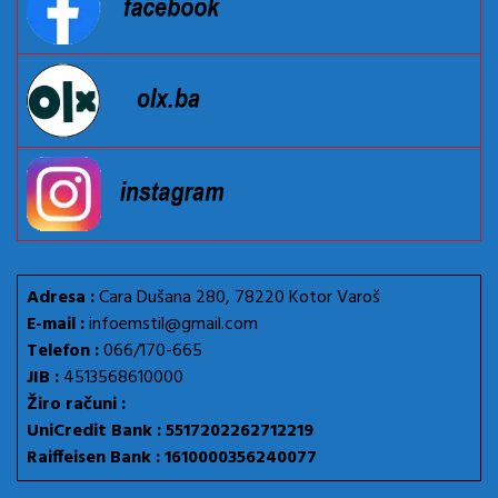
Adresa :
Cara Dušana 280, 78220 Kotor Varoš
E-mail :
infoemstil@gmail.com
Telefon :
066/170-665
JIB :
4513568610000
Žiro računi :
UniCredit Bank : 5517202262712219
Raiffeisen Bank : 1610000356240077