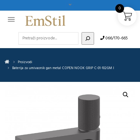
0
Pretraži
066/170-665
Proizvodi
Baterija za umivaonik gan metal COPEN NOOK GRIP C-01-102GM I