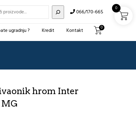
i
0
066/170-665
0
ate ugradnju ?
Kredit
Kontakt
ivaonik hrom Inter
i MG