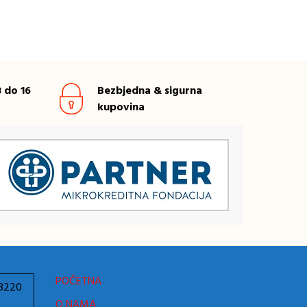
 do 16
Bezbjedna & sigurna
kupovina
POČETNA
78220
O NAMA