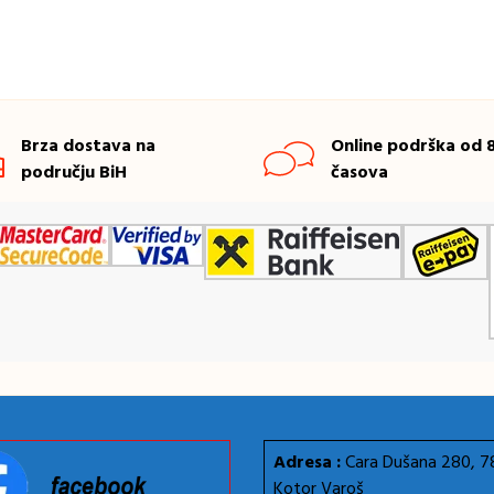
Brza dostava na
Online podrška od 8
području BiH
časova
Adresa :
Cara Dušana 280, 
Kotor Varoš