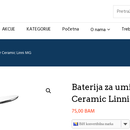
Pretraž
AKCIJE
KATEGORIJE
Početna
Treb
O nama
r Ceramic Linni MG
Baterija za um
Ceramic Linn
75,00
BAM
BiH konvertibilna marka