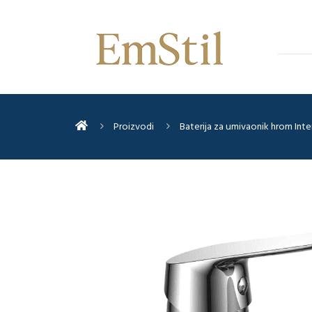
Proizvodi
Baterija za umivaonik hrom Inte