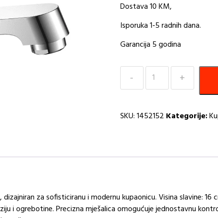
Dostava 10 KM,
Isporuka 1-5 radnih dana.
Garancija 5 godina
Baterija
za
umivaonik
hrom
SKU:
1452152
Kategorije:
Ku
Inter
Ceramic
Linni
MG
količina
dizajniran za sofisticiranu i modernu kupaonicu. Visina slavine: 16 c
ju i ogrebotine. Precizna mješalica omogućuje jednostavnu kontrol