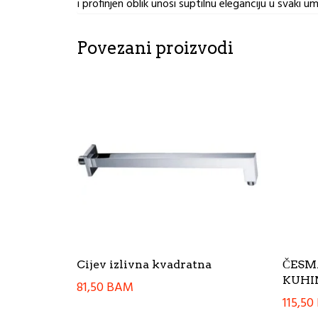
i profinjen oblik unosi suptilnu eleganciju u svaki um
Povezani proizvodi
Cijev izlivna kvadratna
ČESM
KUHI
81,50
BAM
115,50