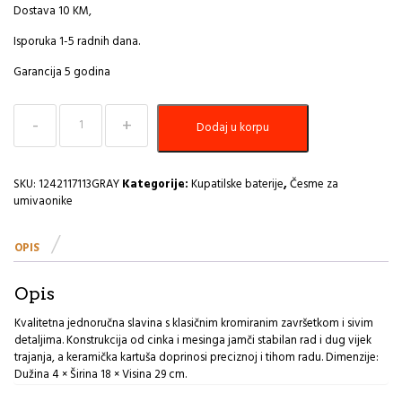
Dostava 10 KM,
Isporuka 1-5 radnih dana.
Garancija 5 godina
Baterija
Dodaj u korpu
za
umivaonik
+
set
SKU:
1242117113GRAY
Kategorije:
Kupatilske baterije
,
Česme za
za
umivaonike
ugradnju
hrom/siva
OPIS
Inter
Ceramic
Alisado
Opis
MG
količina
Kvalitetna jednoručna slavina s klasičnim kromiranim završetkom i sivim
detaljima. Konstrukcija od cinka i mesinga jamči stabilan rad i dug vijek
trajanja, a keramička kartuša doprinosi preciznoj i tihom radu. Dimenzije:
Dužina 4 × Širina 18 × Visina 29 cm.