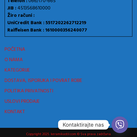
Telefon :
066/170-665
JIB :
4513568610000
Žiro računi :
UniCredit Bank : 5517202262712219
Raiffeisen Bank : 1610000356240077
POČETNA
O NAMA
KATEGORIJE
DOSTAVA, ISPORUKA I POVRAT ROBE
POLITIKA PRIVATNOSTI
USLOVI PRODAJE
KONTAKT
Kontaktirajte nas
Copyright 2025. keramikastil.com © Sva prava zadržana.