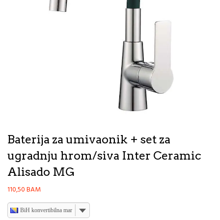
Baterija za umivaonik + set za
ugradnju hrom/siva Inter Ceramic
Alisado MG
110,50
BAM
BiH konvertibilna marka