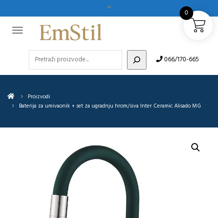
0
Pretraži
066/170-665
Proizvodi
Baterija za umivaonik + set za ugradnju hrom/siva Inter Ceramic Alisado MG