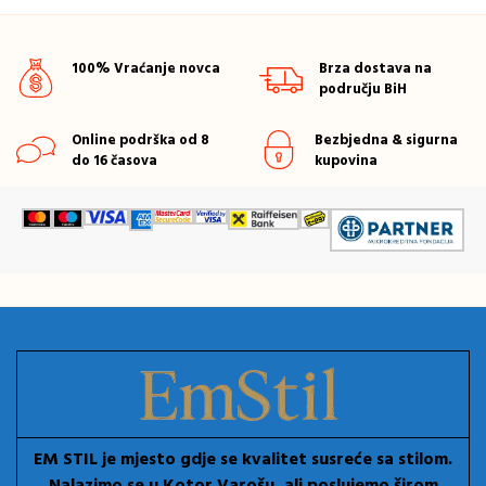
100% Vraćanje novca
Brza dostava na
području BiH
Online podrška od 8
Bezbjedna & sigurna
do 16 časova
kupovina
EM STIL je mjesto gdje se kvalitet susreće sa stilom.
Nalazimo se u Kotor Varošu, ali poslujemo širom