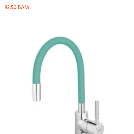
93,50
BAM