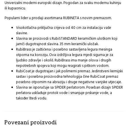
Univerzalni moderni europski dizajn. Pogodan za svaku modernu kuhinju
ili kupaonicu.
Popularni lider u prodaji asortimana RUBINETA s novim premazom.
Visokotlačna priključna crijeva od 40 cm za instalaciju vaše
slavine.
Slavina se proizvodi s RubiSTANDARD keramičkim uloškom koji
jamči dugotrajnost slavina. 35 mm keramički uložak.
RubiBrass je zaštićena i posebno sastavljena legura mesinga
otporna na koroziju. Ova izdržljiva legura mjedi sigurna je za
ljudsko zdravlje i okoliš. RubiBrass ima manje olova i drugih
nepotrebnih spojeva koji mogu reagirati s pitkom vodom.
RubiCoat je dugotrajan i jak polimerni premaz. Jedinstveni kemijski
sastav i posebna proizvodna tehnologija čine RubiCoat premaz
posebno otpornim na abraziju i druge negativne vanjske utjecaje.
Slavina se isporučuje sa SPIDER perlatorom. Poseban dizajn SPIDER
perlatora usklađuje protok vode i smanjuje prskanje vode, a
također štedi vodu.
Povezani proizvodi