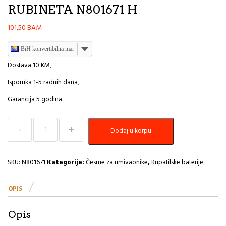
RUBINETA N801671 H
101,50
BAM
BiH konvertibilna marka
Dostava 10 KM,
Isporuka 1-5 radnih dana,
Garancija 5 godina.
Baterija
Dodaj u korpu
za
Umivaonik
UNO
bijela
SKU:
N801671
Kategorije:
Česme za umivaonike
,
Kupatilske baterije
RUBINETA
N801671
OPIS
H
količina
Opis