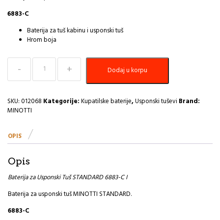
6883-C
Baterija za tuš kabinu i usponski tuš
Hrom boja
Baterija
Dodaj u korpu
za
Usponski
Tuš
STANDARD
SKU:
012068
Kategorije:
Kupatilske baterije
,
Usponski tuševi
Brand:
6883-
MINOTTI
C
I
OPIS
količina
Opis
Baterija za Usponski Tuš STANDARD 6883-C I
Baterija za usponski tuš MINOTTI STANDARD.
6883-C