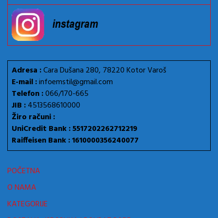
Adresa :
Cara Dušana 280, 78220 Kotor Varoš
E-mail :
infoemstil@gmail.com
Telefon :
066/170-665
JIB :
4513568610000
Žiro računi :
UniCredit Bank : 5517202262712219
Raiffeisen Bank : 1610000356240077
POČETNA
O NAMA
KATEGORIJE