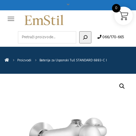
0
Pretraži
066/170-665
Proizvodi
Baterija za Usponski Tuš STANDARD 6883-C I