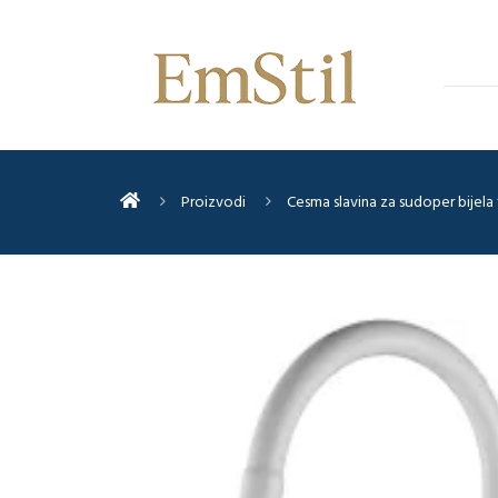
Proizvodi
Cesma slavina za sudoper bijela