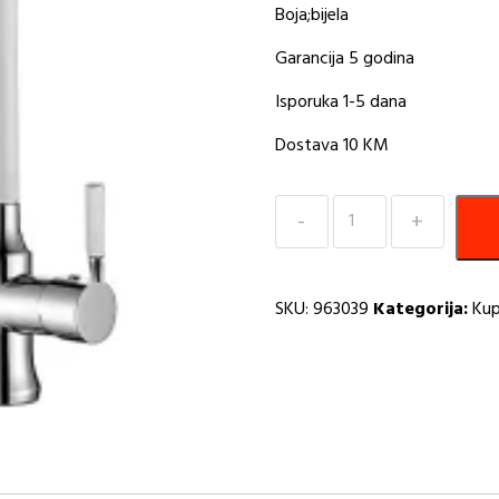
Boja;bijela
Garancija 5 godina
Isporuka 1-5 dana
Dostava 10 KM
Cesma
slavina
za
sudoper
SKU:
963039
Kategorija:
Kup
bijela
flex
AQ
količina