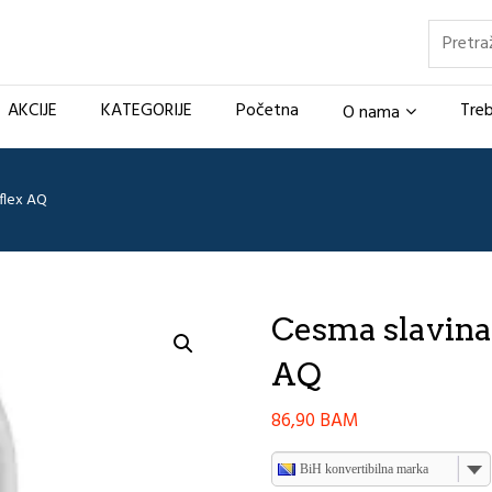
Pretraž
AKCIJE
KATEGORIJE
Početna
Treb
O nama
 flex AQ
Cesma slavina 
AQ
86,90
BAM
BiH konvertibilna marka