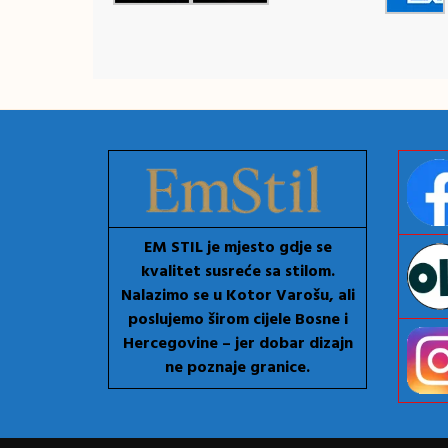
EM STIL je mjesto gdje se
kvalitet susreće sa stilom.
Nalazimo se u Kotor Varošu, ali
poslujemo širom cijele Bosne i
Hercegovine – jer dobar dizajn
ne poznaje granice.