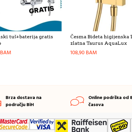
ki tuš+baterija gratis
Česma Bideta higijenska 
o
zlatna Taurus AquaLux
BAM
108,90
BAM
Brza dostava na
Online podrška od 8
području BiH
časova