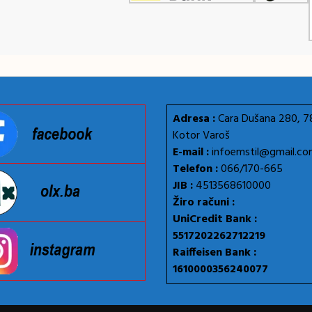
Adresa :
Cara Dušana 280, 
Kotor Varoš
E-mail :
infoemstil@gmail.c
Telefon :
066/170-665
JIB :
4513568610000
Žiro računi :
UniCredit Bank :
5517202262712219
Raiffeisen Bank :
1610000356240077