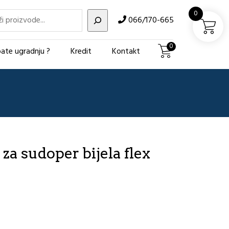
i
0
066/170-665
0
ate ugradnju ?
Kredit
Kontakt
za sudoper bijela flex