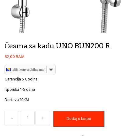
Česma za kadu UNO BUN200 R
82,00
BAM
BiH konvertibilna marka
Garancija 5 Godina
Isporuka 1-5 dana
Dostava 10KM
Česma
Dodaj u korpu
za
kadu
UNO