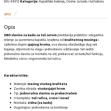
BUN200
SKU:
K4012
Kategorije:
Kupatilske baterije
,
Česme za kadu i tuš kabinu
R
količina
OPIS
Opis
UNO slavina za kadu sa tuš setom
predstavlja praktično i elegantno
rešenje za savremena kupatila. Izrađena od
kvalitetnog mesinga
i
zaštićena slojem
sjajnog hroma
, ova slavina obezbeđuje dug vek
trajanja, otpornost na vlagu i jednostavno održavanje. Set sadrži
jednoručnu slavinu za montažu na zid, prebacivač za kadu/tuš funkciju,
fleksibilno crevo i ergonomsku tuš ručicu.
Karakteristike:
Materijal:
mesing visokog kvaliteta
Završna obrada:
visokosjajni hrom
Tip:
jednoručna slavina sa prebacivačem
U kompletu:
tuš ručica, crevo i nosač
Montaža:
zidna (za kadu)
Dugotrajna i jednostavna za korišćenje