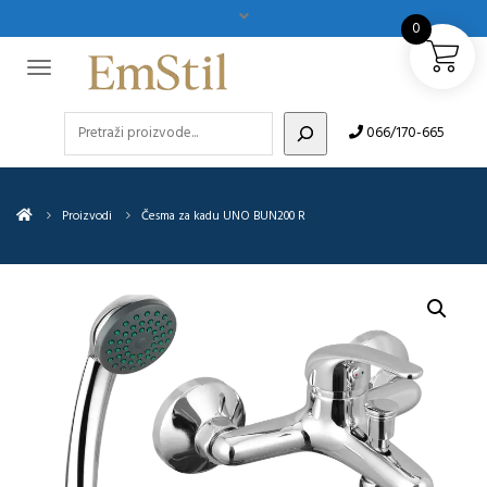
0
Pretraži
066/170-665
Proizvodi
Česma za kadu UNO BUN200 R