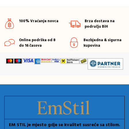
100% Vraćanje novca
Brza dostava na
području BiH
Online podrška od 8
Bezbjedna & sigurna
do 16 časova
kupovina
EM STIL je mjesto gdje se kvalitet susreće sa stilom.