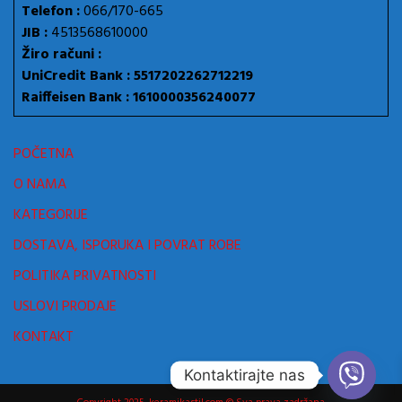
Telefon :
066/170-665
JIB :
4513568610000
Žiro računi :
UniCredit Bank : 5517202262712219
Raiffeisen Bank : 1610000356240077
POČETNA
O NAMA
KATEGORIJE
DOSTAVA, ISPORUKA I POVRAT ROBE
POLITIKA PRIVATNOSTI
USLOVI PRODAJE
KONTAKT
Kontaktirajte nas