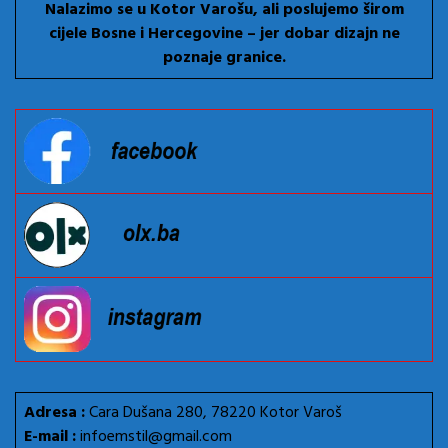
Nalazimo se u Kotor Varošu, ali poslujemo širom
cijele Bosne i Hercegovine – jer dobar dizajn ne
poznaje granice.
Adresa :
Cara Dušana 280, 78220 Kotor Varoš
E-mail :
infoemstil@gmail.com