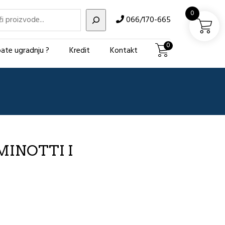
i
0
066/170-665
0
ate ugradnju ?
Kredit
Kontakt
 MINOTTI I