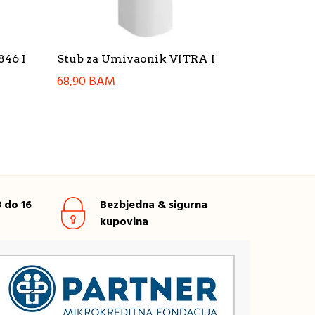
846 I
Stub za Umivaonik VITRA I
68,90
BAM
 do 16
Bezbjedna & sigurna
kupovina