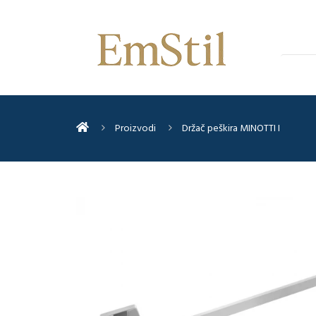
Proizvodi
Držač peškira MINOTTI I