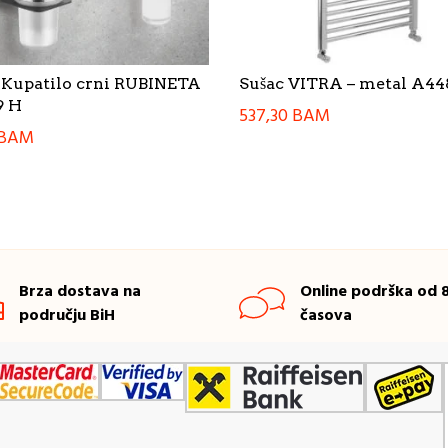
a Kupatilo crni RUBINETA
Sušac VITRA – metal A44
9 H
537,30
BAM
BAM
Brza dostava na
Online podrška od 8
području BiH
časova