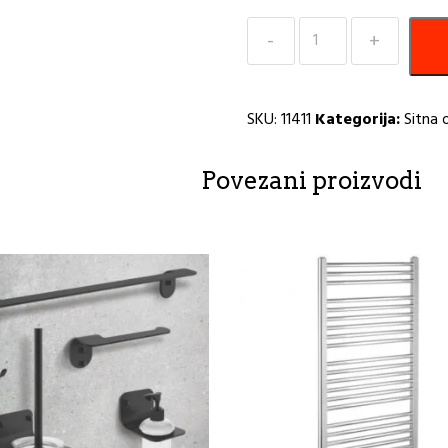
Držač
peškira
MINOTTI
I
SKU:
11411
Kategorija:
Sitna 
količina
Povezani proizvodi