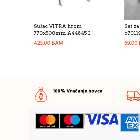
Sušac VITRA hrom
Set z
770x500mm A44845 I
67011
425,00
BAM
69,00
100% Vraćanje novca