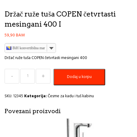
Držač ruže tuša COPEN četvrtasti
mesingani 400 I
59,90
BAM
BiH konvertibilna marka
Držač ruže tuša COPEN četvrtasti mesingani 400
Držač
Dodaj u korpu
ruže
tuša
COPEN
četvrtasti
SKU:
12345
Kategorija:
Česme za kadu i tuš kabinu
mesingani
400
Povezani proizvodi
I
količina