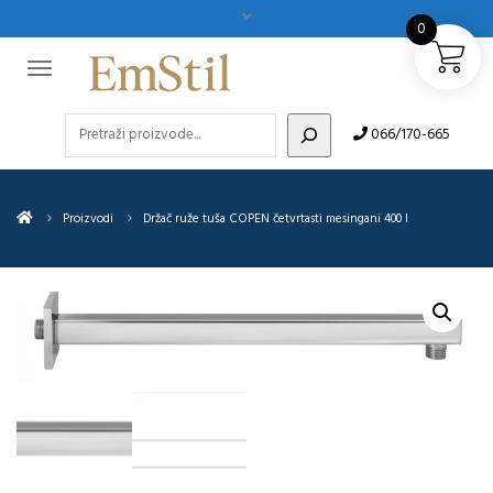
0
Pretraži
066/170-665
Proizvodi
Držač ruže tuša COPEN četvrtasti mesingani 400 I