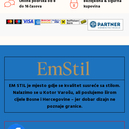
Online podrška od 8
Bezbjedna & sigurna
do 16 časova
kupovina
EM STIL je mjesto gdje se kvalitet susreće sa stilom.
Nalazimo se u Kotor Varošu, ali poslujemo širom
cijele Bosne i Hercegovine – jer dobar dizajn ne
poznaje granice.