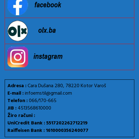
Adresa :
Cara Dušana 280, 78220 Kotor Varoš
E-mail :
infoemstil@gmail.com
Telefon :
066/170-665
JIB :
4513568610000
Žiro računi :
UniCredit Bank : 5517202262712219
Raiffeisen Bank : 1610000356240077