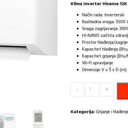
Klima Inverter Hisense 12
Način rada: Inverterski
Rashladna snaga: 3500
Snaga zagrijavanja: 39
HI-NANO zaštita zdravl
Prostor hlađenja/zagrij
Kapacitet hlađenja (Btu
Kapacitet grijanja (Btu/
Wi-Fi upravljanje
Dimenzije V x Š x D (m):
Klima
Inverter
Hisense
12K
Kategorija:
Grijanje i hlađenj
Energy
SE
HI