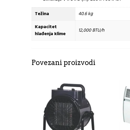
Težina
40.6 kg
Kapacitet
12,000 BTU/h
hlađenja klime
Povezani proizvodi