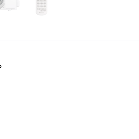
NANO
količina
O