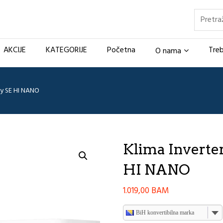
Pretraž
AKCIJE
KATEGORIJE
Početna
Treb
O nama
gy SE HI NANO
Klima Inverte
HI NANO
1.019,00
BAM
BiH konvertibilna marka