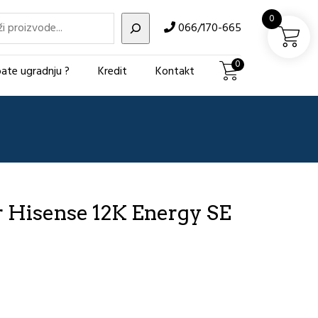
i
0
066/170-665
0
ate ugradnju ?
Kredit
Kontakt
r Hisense 12K Energy SE