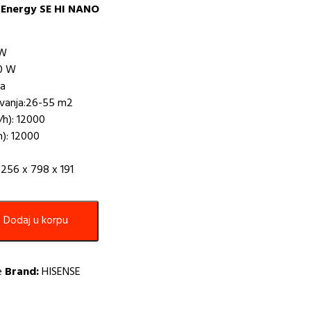
K Energy SE HI NANO
 W
00 W
ja
evanja:26-55 m2
/h): 12000
h): 12000
 256 x 798 x 191
Dodaj u korpu
e
Brand:
HISENSE