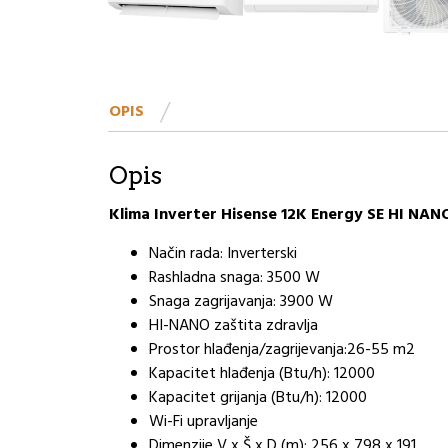
OPIS
Opis
Klima Inverter Hisense 12K Energy SE HI NAN
Način rada: Inverterski
Rashladna snaga: 3500 W
Snaga zagrijavanja: 3900 W
HI-NANO zaštita zdravlja
Prostor hlađenja/zagrijevanja:26-55 m2
Kapacitet hlađenja (Btu/h): 12000
Kapacitet grijanja (Btu/h): 12000
Wi-Fi upravljanje
Dimenzije V x Š x D (m): 256 x 798 x 191