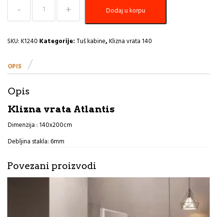
Klizna
Dodaj u korpu
vrata
140x200cm
ST
6mm
SKU:
K1240
Kategorije:
Tuš kabine
,
Klizna vrata 140
Atlantis
R
OPIS
količina
Opis
Klizna vrata Atlantis
Dimenzija : 140x200cm
Debljina stakla: 6mm
Povezani proizvodi