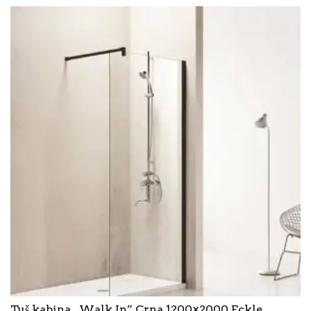
Tuš kabina ,,Walk In” Crna 1200×2000 Eckle