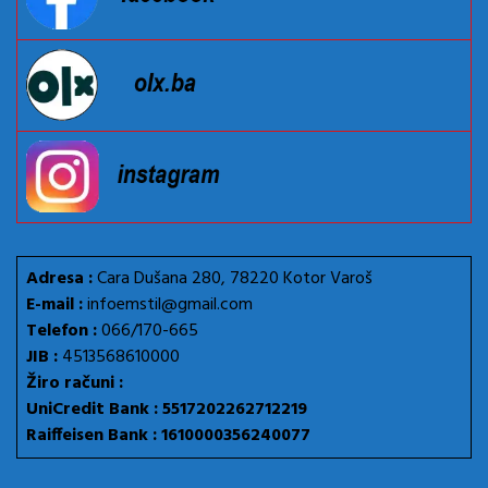
Adresa :
Cara Dušana 280, 78220 Kotor Varoš
E-mail :
infoemstil@gmail.com
Telefon :
066/170-665
JIB :
4513568610000
Žiro računi :
UniCredit Bank : 5517202262712219
Raiffeisen Bank : 1610000356240077