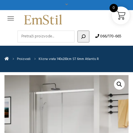
0
Pretraži
066/170-665
Proizvodi
Klizna vrata 140x200cm ST 6mm Atlantis R