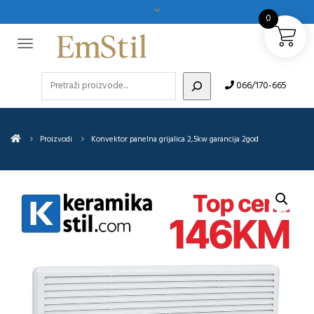
0
Pretraži
066/170-665
Proizvodi
Konvektor panelna grijalica 2,5kw garancija 2god