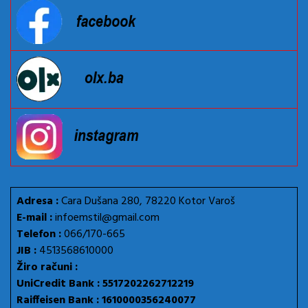
Adresa :
Cara Dušana 280, 78220 Kotor Varoš
E-mail :
infoemstil@gmail.com
Telefon :
066/170-665
JIB :
4513568610000
Žiro računi :
UniCredit Bank : 5517202262712219
Raiffeisen Bank : 1610000356240077