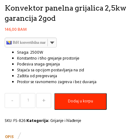
Konvektor panelna grijalica 2,5kw
garancija 2god
146,00
BAM
BiH konvertibilna marka
Snaga: 2500W
Konstantno i tiho grejanje prostorije
Podesiva snaga grejanja
Stajaća sa opcijom postavljanja na zid
Zaštita od pregrevanja
Prostor se ravnomerno zagreva i bez duvanja
Konvektor
Dodaj u korpu
panelna
grijalica
2,5kw
garancija
SKU:
FS-826
Kategorija:
Grijanje i hlađenje
2god
količina
OPIS