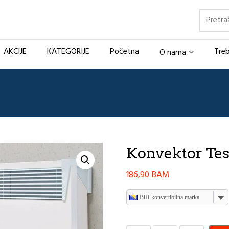
Pretraž
AKCIJE
KATEGORIJE
Početna
Treb
O nama
Konvektor Te
186,90
BAM
BiH konvertibilna marka