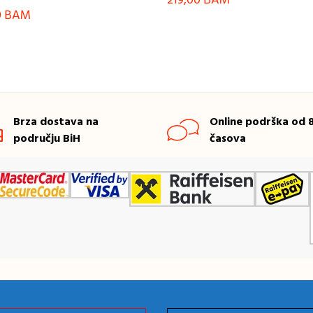
219,00
BAM
0
BAM
Brza dostava na
Online podrška od 8
području BiH
časova