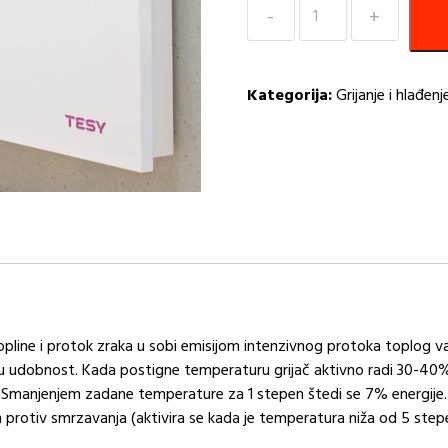
Konvektor
Tesy
2500W
količina
Kategorija:
Grijanje i hlađenj
pline i protok zraka u sobi emisijom intenzivnog protoka toplog vazh
u udobnost. Kada postigne temperaturu grijač aktivno radi 30-40% v
 Smanjenjem zadane temperature za 1 stepen štedi se 7% energije. Kad
im protiv smrzavanja (aktivira se kada je temperatura niža od 5 stepe