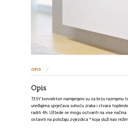
OPIS
Opis
TESY konvektori namijenjeni su za brzu razmjenu to
uređajima sprječava suhoću zraka i stvara toplinsk
raditi 4h. Uštede se mogu ostvariti na vise načina.
ostaviti na položaju zvjezdica * koja služi kao rež