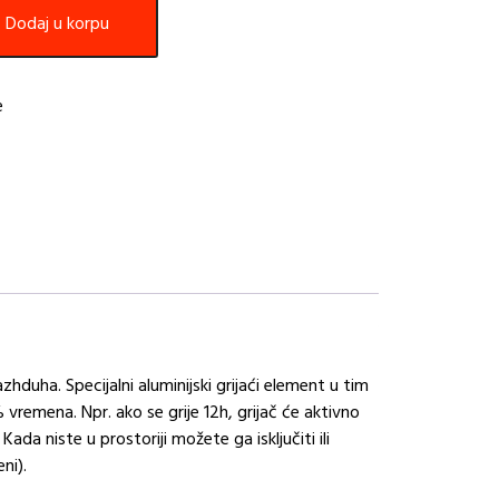
Dodaj u korpu
e
duha. Specijalni aluminijski grijaći element u tim
remena. Npr. ako se grije 12h, grijač će aktivno
a niste u prostoriji možete ga isključiti ili
ni).