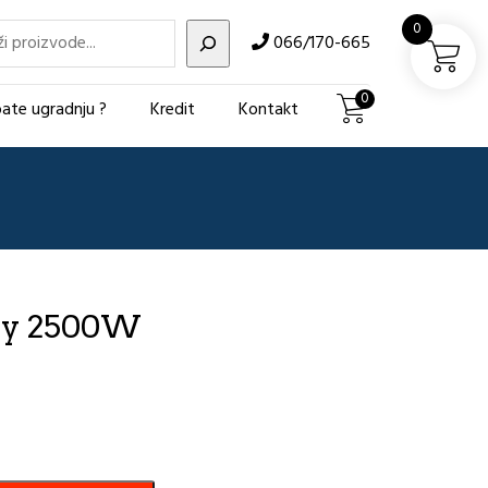
i
0
066/170-665
0
ate ugradnju ?
Kredit
Kontakt
sy 2500W