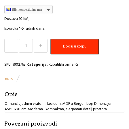
BiH konvertibilna marka
Dostava 10 KM,
Isporuka 1-5 radnih dana.
Kupatilski
Dodaj u korpu
ormarić
1
vrata+1
ladica
SKU:
9902763
Kategorija:
Kupatilski ormarići
mdf
Tendance
OPIS
Bergen
MG
količina
Opis
Ormarić s jednim vratom i ladicom, MDF u Bergen boji. Dimenzije:
45x30x70 cm. Moderan i kompaktan, elegantan detalj prostora.
Povezani proizvodi