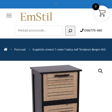
0
Pretraži
066/170-665
Proizvodi
Kupatilski ormarić 1 vrata+1 ladica mdf Tendance Bergen MG