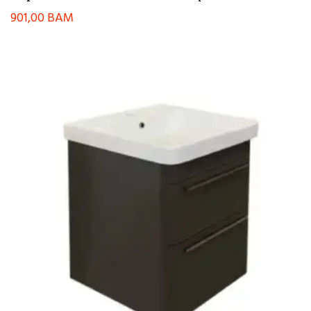
901,00
BAM