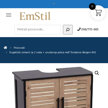
0
Pretraži
066/170-665
Proizvodi
Kupatilski ormarić sa 2 vrata + unutarnja polica mdf Tendance Bergen MG