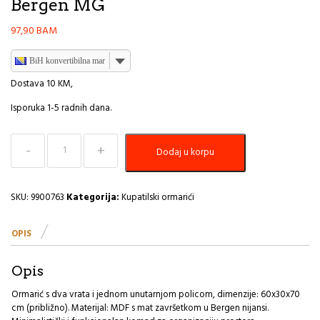
Bergen MG
97,90
BAM
BiH konvertibilna marka
Dostava 10 KM,
Isporuka 1-5 radnih dana.
Kupatilski
Dodaj u korpu
ormarić
sa
2
vrata
SKU:
9900763
Kategorija:
Kupatilski ormarići
+
unutarnja
OPIS
polica
mdf
Tendance
Opis
Bergen
MG
Ormarić s dva vrata i jednom unutarnjom policom, dimenzije: 60x30x70
količina
cm (približno). Materijal: MDF s mat završetkom u Bergen nijansi.