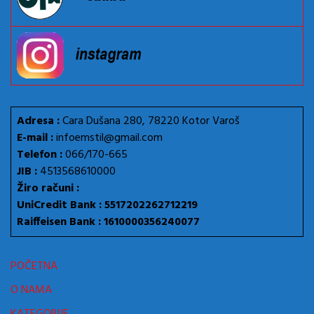
Adresa :
Cara Dušana 280, 78220 Kotor Varoš
E-mail :
infoemstil@gmail.com
Telefon :
066/170-665
JIB :
4513568610000
Žiro računi :
UniCredit Bank : 5517202262712219
Raiffeisen Bank : 1610000356240077
POČETNA
O NAMA
KATEGORIJE