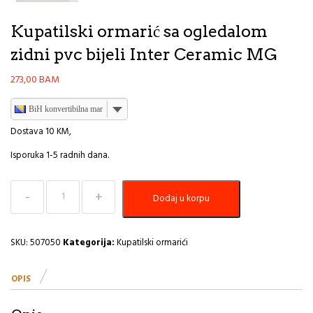
Kupatilski ormarić sa ogledalom
zidni pvc bijeli Inter Ceramic MG
273,00
BAM
BiH konvertibilna marka
Dostava 10 KM,
Isporuka 1-5 radnih dana.
Kupatilski
Dodaj u korpu
ormarić
sa
ogledalom
zidni
SKU:
507050
Kategorija:
Kupatilski ormarići
pvc
bijeli
OPIS
Inter
Ceramic
MG