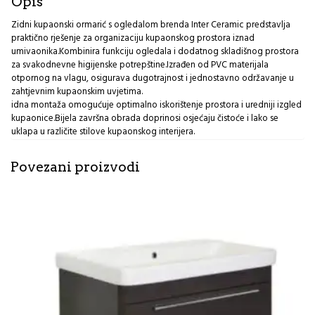
Opis
količina
Zidni kupaonski ormarić s ogledalom brenda
Inter Ceramic
predstavlja
praktično rješenje za organizaciju kupaonskog prostora iznad
umivaonika.Kombinira funkciju ogledala i dodatnog skladišnog prostora
za svakodnevne higijenske potrepštine.Izrađen od PVC materijala
otpornog na vlagu, osigurava dugotrajnost i jednostavno održavanje u
zahtjevnim kupaonskim uvjetima.
idna montaža omogućuje optimalno iskorištenje prostora i uredniji izgled
kupaonice.Bijela završna obrada doprinosi osjećaju čistoće i lako se
uklapa u različite stilove kupaonskog interijera.
Povezani proizvodi