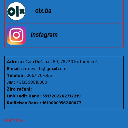
Adresa :
Cara Dušana 280, 78220 Kotor Varoš
E-mail :
infoemstil@gmail.com
Telefon :
066/170-665
JIB :
4513568610000
Žiro računi :
UniCredit Bank : 5517202262712219
Raiffeisen Bank : 1610000356240077
POČETNA