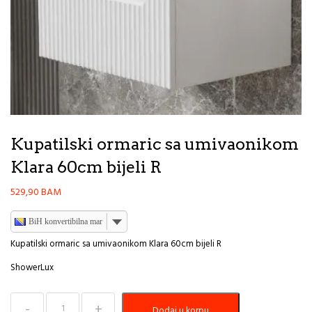
Kupatilski ormaric sa umivaonikom
Klara 60cm bijeli R
529,90
BAM
BiH konvertibilna marka
Kupatilski ormaric sa umivaonikom Klara 60cm bijeli R
ShowerLux
Kupatilski
Dodaj u korpu
ormaric