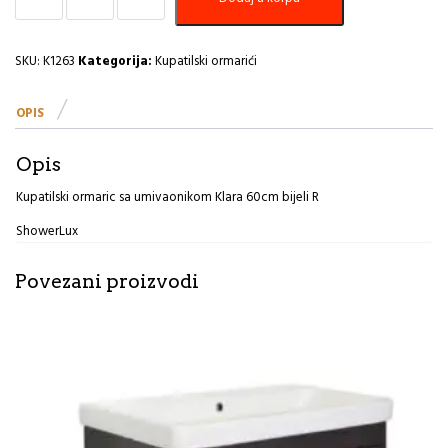
sa
umivaonikom
Klara
SKU:
K1263
Kategorija:
Kupatilski ormarići
60cm
bijeli
OPIS
R
količina
Opis
Kupatilski ormaric sa umivaonikom Klara 60cm bijeli R
ShowerLux
Povezani proizvodi