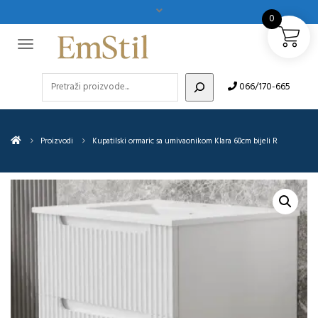
0
Pretraži
066/170-665
Proizvodi
Kupatilski ormaric sa umivaonikom Klara 60cm bijeli R