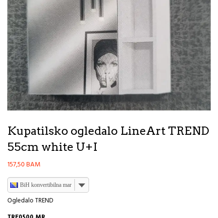
Kupatilsko ogledalo LineArt TREND
55cm white U+I
157,50
BAM
BiH konvertibilna marka
Ogledalo TREND
TRE0500.MR