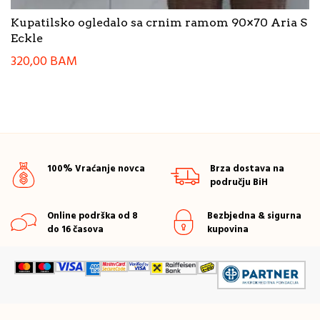
Kupatilsko ogledalo sa crnim ramom 90×70 Aria S
Eckle
320,00
BAM
100% Vraćanje novca
Brza dostava na
području BiH
Online podrška od 8
Bezbjedna & sigurna
do 16 časova
kupovina