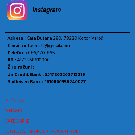
Adresa :
Cara Dušana 280, 78220 Kotor Varoš
E-mail :
infoemstil@gmail.com
Telefon :
066/170-665
JIB :
4513568610000
Žiro računi :
UniCredit Bank : 5517202262712219
Raiffeisen Bank : 1610000356240077
POČETNA
O NAMA
KATEGORIJE
DOSTAVA, ISPORUKA I POVRAT ROBE