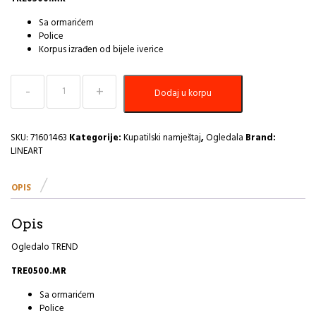
Sa ormarićem
Police
Korpus izrađen od bijele iverice
Kupatilsko
Dodaj u korpu
ogledalo
LineArt
TREND
55cm
SKU:
71601463
Kategorije:
Kupatilski namještaj
,
Ogledala
Brand:
white
LINEART
U+I
količina
OPIS
Opis
Ogledalo TREND
TRE0500.MR
Sa ormarićem
Police