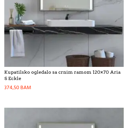
Kupatilsko ogledalo sa crnim ramom 120×70 Aria
S Eckle
374,50
BAM