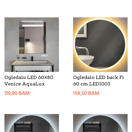
Ogledalo LED 60×80
Ogledalo LED back Fi
Venice AquaLux
60 cm LED1003
119,90
BAM
159,50
BAM