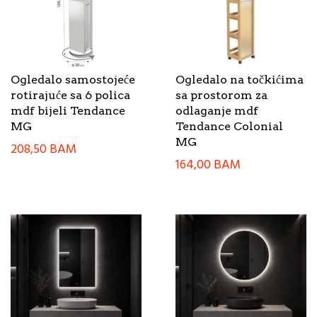
Ogledalo samostojeće
Ogledalo na točkićima
rotirajuće sa 6 polica
sa prostorom za
mdf bijeli Tendance
odlaganje mdf
MG
Tendance Colonial
MG
208,50
BAM
164,00
BAM