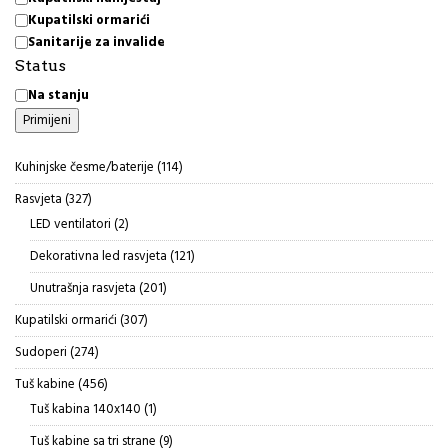
Kupatilski ormarići
Sanitarije za invalide
Status
Status
Na stanju
Primijeni
114
Kuhinjske česme/baterije
114
proizvoda
327
Rasvjeta
327
proizvoda
2
LED ventilatori
2
proizvoda
121
Dekorativna led rasvjeta
121
proizvod
201
Unutrašnja rasvjeta
201
proizvod
307
Kupatilski ormarići
307
proizvoda
274
Sudoperi
274
proizvoda
456
Tuš kabine
456
proizvoda
1
Tuš kabina 140x140
1
proizvod
9
Tuš kabine sa tri strane
9