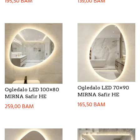
195,50
BAM
139,00
BAM
Ogledalo LED 70×90
Ogledalo LED 100×80
MIRNA Safir HE
MIRNA Safir HE
165,50
BAM
259,00
BAM