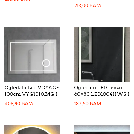
213,00
BAM
Ogledalo Led VOYAGE
Ogledalo LED senzor
100cm VYG1010.MG I
60×80 LED1004HWS I
408,90
BAM
187,50
BAM