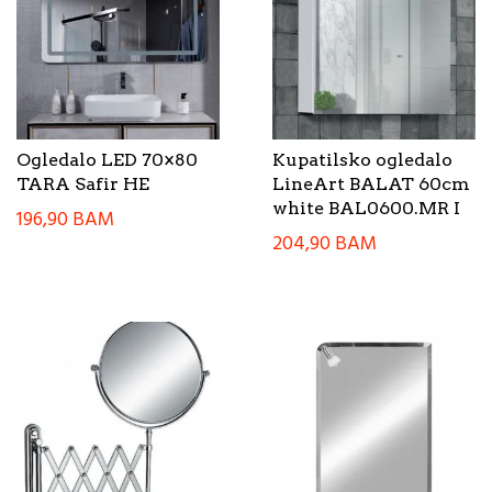
Ogledalo LED 70×80
Kupatilsko ogledalo
TARA Safir HE
LineArt BALAT 60cm
white BAL0600.MR I
196,90
BAM
204,90
BAM