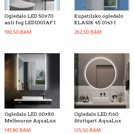
Ogledalo LED 50×70
Kupatilsko ogledalo
anti fog LED1001AF I
KLASIK 45 0143 I
190,50
BAM
262,50
BAM
Ogledalo LED 60×80
Ogledalo LED fi60
Melbourne AquaLux
Stuttgart AquaLux
141,90
BAM
125,50
BAM