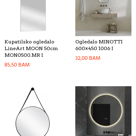
Kupatilsko ogledalo
Ogledalo MINOTTI
LineArt MOON 50cm
600×450 1006 I
MON0500.MR I
32,00
BAM
85,50
BAM