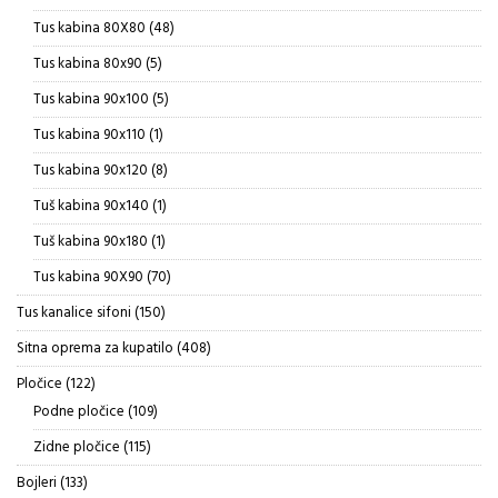
proizvod
48
Tus kabina 80X80
48
proizvoda
5
Tus kabina 80x90
5
proizvoda
5
Tus kabina 90x100
5
proizvoda
1
Tus kabina 90x110
1
proizvod
8
Tus kabina 90x120
8
proizvoda
1
Tuš kabina 90x140
1
proizvod
1
Tuš kabina 90x180
1
proizvod
70
Tus kabina 90X90
70
proizvoda
150
Tus kanalice sifoni
150
proizvoda
408
Sitna oprema za kupatilo
408
proizvoda
122
Pločice
122
proizvoda
109
Podne pločice
109
proizvoda
115
Zidne pločice
115
proizvoda
133
Bojleri
133