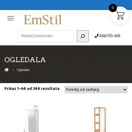
0
Pretraži
066/170-665
OGLEDALA
Ogledala
Sorted
Prikaz 1–64 od 244 rezultata
by
latest