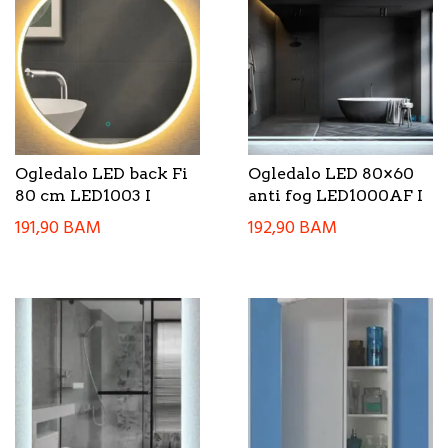
Ogledalo LED back Fi
Ogledalo LED 80×60
80 cm LED1003 I
anti fog LED1000AF I
191,90
BAM
192,90
BAM