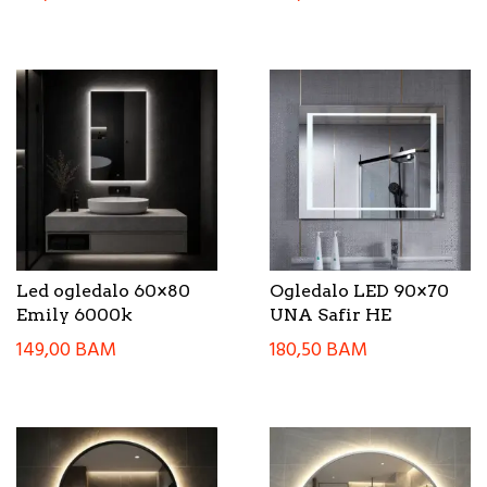
Led ogledalo 60×80
Ogledalo LED 90×70
Emily 6000k
UNA Safir HE
149,00
BAM
180,50
BAM