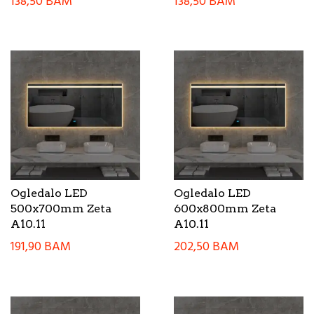
138,50
BAM
138,50
BAM
Ogledalo LED
Ogledalo LED
500x700mm Zeta
600x800mm Zeta
A10.11
A10.11
191,90
BAM
202,50
BAM