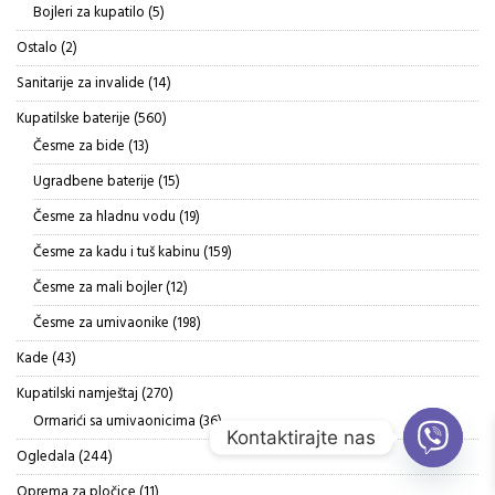
proizvoda
5
Bojleri za kupatilo
5
proizvoda
2
Ostalo
2
proizvoda
14
Sanitarije za invalide
14
proizvoda
560
Kupatilske baterije
560
proizvoda
13
Česme za bide
13
proizvoda
15
Ugradbene baterije
15
proizvoda
19
Česme za hladnu vodu
19
proizvoda
159
Česme za kadu i tuš kabinu
159
proizvoda
12
Česme za mali bojler
12
proizvoda
198
Česme za umivaonike
198
proizvoda
43
Kade
43
proizvoda
270
Kupatilski namještaj
270
proizvoda
36
Ormarići sa umivaonicima
36
Kontaktirajte nas
proizvoda
244
Ogledala
244
proizvoda
11
Oprema za pločice
11