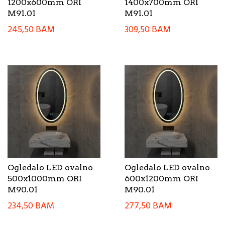
1200x600mm ORI
1400x700mm ORI
M91.01
M91.01
245,50
BAM
309,50
BAM
Ogledalo LED ovalno
Ogledalo LED ovalno
500x1000mm ORI
600x1200mm ORI
M90.01
M90.01
234,50
BAM
277,50
BAM