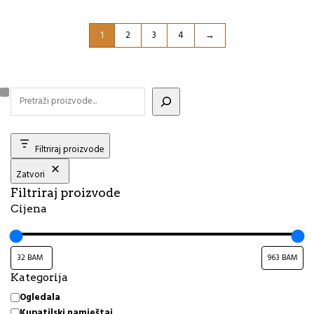
1
2
3
4
→
Filtriraj proizvode
Zatvori
Filtriraj proizvode
Cijena
Kategorija
Kategorija
Ogledala
Kupatilski namještaj