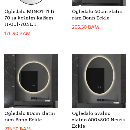
Ogledalo MINOTTI fi
Ogledalo 60cm zlatni
70 sa kožnim kaišem
ram Bonn Eckle
H-001-70NL I
205,50
BAM
176,90
BAM
Ogledalo 80cm zlatni
Ogledalo ovalno
ram Bonn Eckle
zlatno 600×800 Neuss
Eckle
235,50
BAM