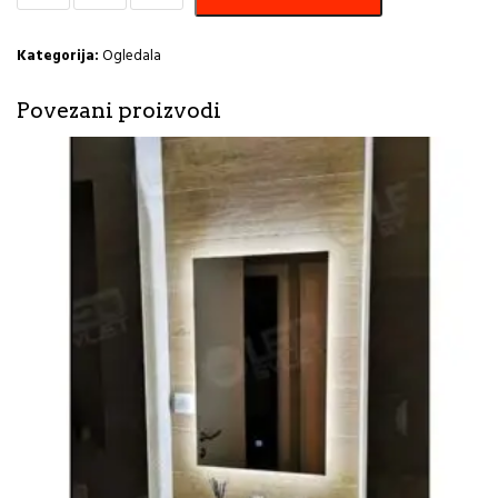
fi
60
Emily
Kategorija:
Ogledala
4000k
količina
Povezani proizvodi