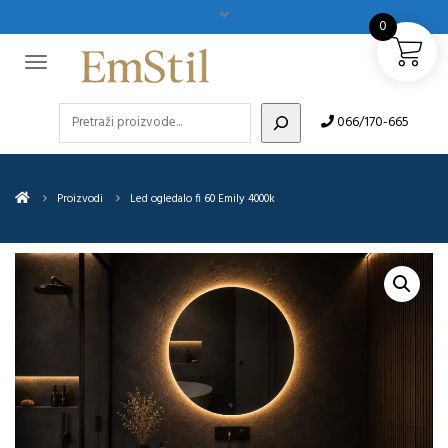
0
Pretraži
066/170-665
Proizvodi
Led ogledalo fi 60 Emily 4000k