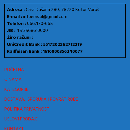
Adresa :
Cara Dušana 280, 78220 Kotor Varoš
E-mail :
infoemstil@gmail.com
Telefon :
066/170-665
JIB :
4513568610000
Žiro računi :
UniCredit Bank : 5517202262712219
Raiffeisen Bank : 1610000356240077
POČETNA
O NAMA
KATEGORIJE
DOSTAVA, ISPORUKA I POVRAT ROBE
POLITIKA PRIVATNOSTI
USLOVI PRODAJE
KONTAKT