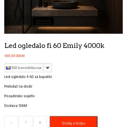
Led ogledalo fi 60 Emily 4000k
149,00
BAM
BiH konvertibilna marka
Led ogledalo fi 60 za kupatilo
Prekidač na dodir
Pozadinsko svijetlo
Dostava 10KM
Led
Dodaj u korpu
ogledalo